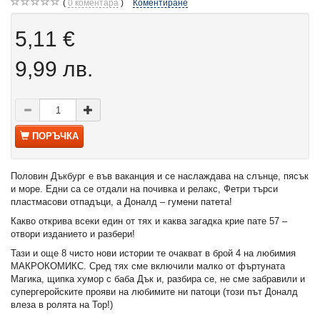
0
коментара
Коментиране
5,11 €
9,99 лв.
ПОРЪЧКА
Половин Дъкбург е във ваканция и се наслаждава на слънце, пясък
и море. Едни са се отдали на почивка и релакс, Фетри търси
пластмасови отпадъци, а Доналд – гумени патета!
Какво открива всеки един от тях и каква загадка крие пате 57 –
отвори изданието и разбери!
Тази и още 8 чисто нови истории те очакват в брой 4 на любимия
МАКРОКОМИКС. Сред тях сме включили малко от фъртуната
Магика, щипка хумор с баба Дък и, разбира се, не сме забравили и
супергеройските прояви на любимите ни патоци (този път Доналд
влеза в ролята на Тор!)