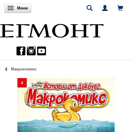
Включи навигацията
Меню
Макрокомикс