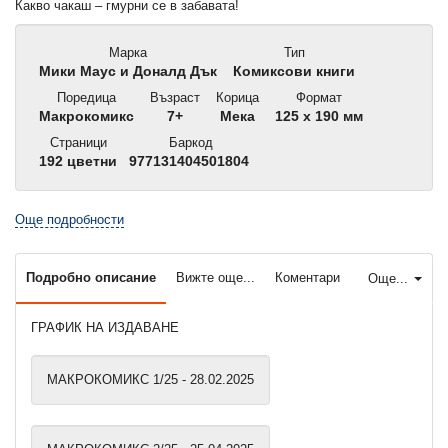
Какво чакаш – гмурни се в забавата!
Марка
Тип
Мики Маус и Доналд Дък
Комиксови книги
Поредица
Възраст
Корица
Формат
Макрокомикс
7+
Мека
125 x 190 мм
Страници
Баркод
192 цветни
977131404501804
Още подробности
Подробно описание
Вижте още...
Коментари
Още...
ГРАФИК НА ИЗДАВАНЕ
МАКРОКОМИКС 1/25 - 28.02.2025