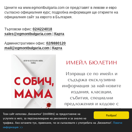
Цените на www.egmontbulgaria.com се представят в левове и евро
съгласно официалния курс; подробна информация ще откриете на
официалния сайт за еврото в България
.
Търговски офис:
02/4224018
sales@egmontbulgaria.com
|
Карта
Административен офис:
02/9880120
mail@egmontbulgaria.com
|
Карта
Този сайт използва „бисквитки“ (cookies) за предоставяне на
Разбрах!
услугите в него, за персонализиране на рекламите и за анализ на
трафика. Ако останете тук, приемаме, че се съгласявате с употребата на „бисквитки“.
Повече
Абониране
информация >>