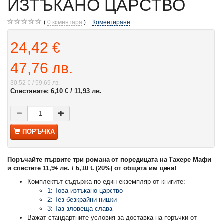
ИЗТЪКАНО ЦАРСТВО
0
коментара
Коментиране
24,42 €
47,76 лв.
30,52 €
/ 59,69 лв.
Спестявате:
6,10 €
/ 11,93 лв.
ПОРЪЧКА
Поръчайте първите три романа от поредицата на Тахере Мафи
и спестете 11,94 лв. / 6,10 € (20%) от общата им цена!
Комплектът съдържа по един екземпляр от книгите:
1: Това изтъкано царство
2: Тез безкрайни нишки
3: Таз зловеща слава
Важат стандартните условия за доставка на поръчки от