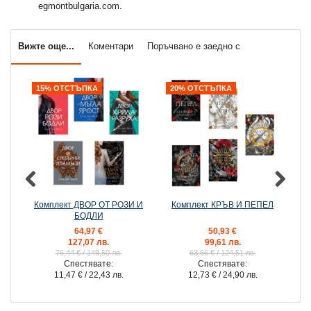
egmontbulgaria.com.
Вижте още...
Коментари
Поръчвано е заедно с
15% ОТСТЪПКА
20% ОТСТЪПКА
2
Комплект ДВОР ОТ РОЗИ И
Комплект КРЪВ И ПЕПЕЛ
К
БОДЛИ
64,97 €
50,93 €
127,07 лв.
99,61 лв.
76,44 €
/ 149,50 лв.
63,66 €
/ 124,51 лв.
Спестявате:
Спестявате:
11,47 €
/ 22,43 лв.
12,73 €
/ 24,90 лв.