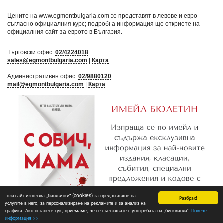
Цените на www.egmontbulgaria.com се представят в левове и евро
съгласно официалния курс; подробна информация ще откриете на
официалния сайт за еврото в България
.
Търговски офис:
02/4224018
sales@egmontbulgaria.com
|
Карта
Административен офис:
02/9880120
mail@egmontbulgaria.com
|
Карта
Този сайт използва „бисквитки“ (cookies) за предоставяне на
Разбрах!
услугите в него, за персонализиране на рекламите и за анализ на
трафика. Ако останете тук, приемаме, че се съгласявате с употребата на „бисквитки“.
Повече
Абониране
информация >>