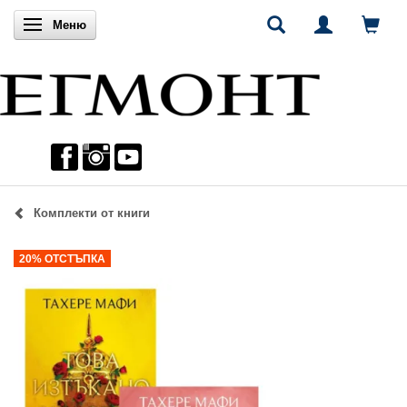
Включи навигацията
Меню
Комплекти от книги
20% ОТСТЪПКА