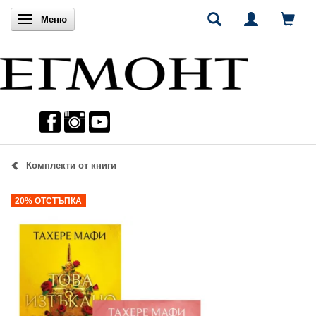
Включи навигацията
Меню
Комплекти от книги
20% ОТСТЪПКА