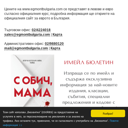
Цените на www.egmontbulgaria.com се представят в левове и евро
съгласно официалния курс; подробна информация ще откриете на
официалния сайт за еврото в България
.
Търговски офис:
02/4224018
sales@egmontbulgaria.com
|
Карта
Административен офис:
02/9880120
mail@egmontbulgaria.com
|
Карта
Този сайт използва „бисквитки“ (cookies) за предоставяне на
Разбрах!
услугите в него, за персонализиране на рекламите и за анализ на
трафика. Ако останете тук, приемаме, че се съгласявате с употребата на „бисквитки“.
Повече
Абониране
информация >>