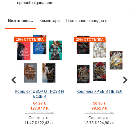
egmontbulgaria.com.
Вижте още...
Коментари
Поръчвано е заедно с
15% ОТСТЪПКА
20% ОТСТЪПКА
2
Комплект ДВОР ОТ РОЗИ И
Комплект КРЪВ И ПЕПЕЛ
К
БОДЛИ
64,97 €
50,93 €
127,07 лв.
99,61 лв.
76,44 €
/ 149,50 лв.
63,66 €
/ 124,51 лв.
Спестявате:
Спестявате:
11,47 €
/ 22,43 лв.
12,73 €
/ 24,90 лв.