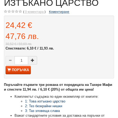
ИЗТЪКАНО ЦАРСТВО
0
коментара
Коментиране
24,42 €
47,76 лв.
30,52 €
/ 59,69 лв.
Спестявате:
6,10 €
/ 11,93 лв.
ПОРЪЧКА
Поръчайте първите три романа от поредицата на Тахере Мафи
и спестете 11,94 лв. / 6,10 € (20%) от общата им цена!
Комплектът съдържа по един екземпляр от книгите:
1: Това изтъкано царство
2: Тез безкрайни нишки
3: Таз зловеща слава
Важат стандартните условия за доставка на поръчки от