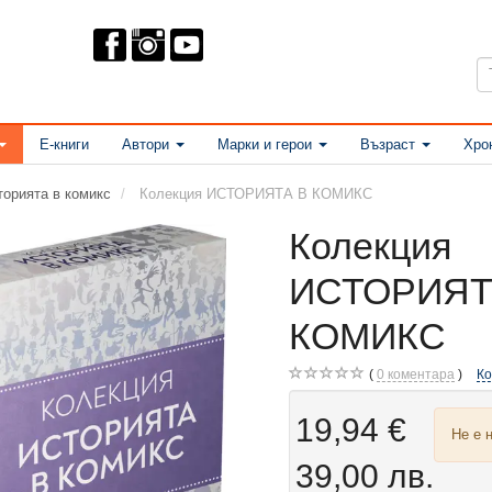
Е-книги
Автори
Марки и герои
Възраст
Хро
торията в комикс
Колекция ИСТОРИЯТА В КОМИКС
Колекция
ИСТОРИЯТ
КОМИКС
0
коментара
К
19,94 €
Не е 
39,00 лв.