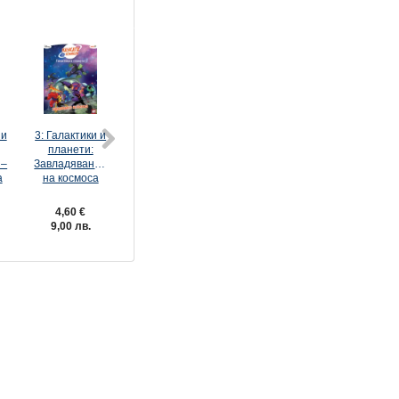
 и
3: Галактики и
4: Ерата на
5: Ерата на
6: Ерата на
планети:
динозаврите:
динозаврите:
динозаврите
 –
Завладяването
Страховити
Гиганти във
Триумф и
а
на космоса
гущери
въздуха и
гибел
морето
4,60 €
4,60 €
4,60 €
4,60 €
9,00 лв.
9,00 лв.
9,00 лв.
9,00 лв.