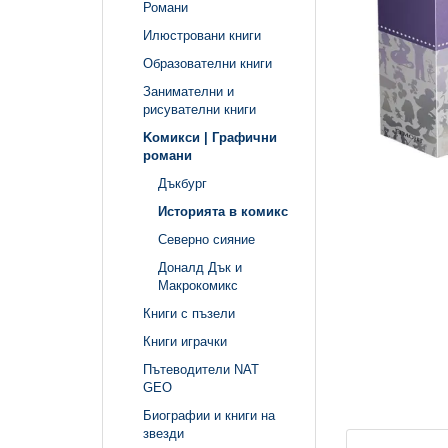
Романи
Илюстровани книги
Образователни книги
Занимателни и
рисувателни книги
Kомикси | Графични
романи
Дъкбург
Историята в комикс
Северно сияние
Доналд Дък и
Макрокомикс
Книги с пъзели
Книги играчки
Пътеводители NAT
GEO
Биографии и книги на
звезди