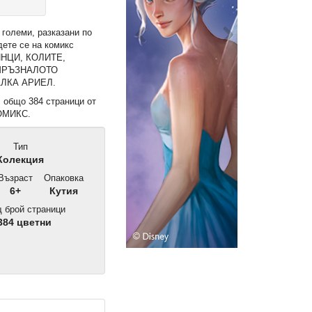
 големи, разказани по
дете се на комикс
ИНЦИ, КОЛИТЕ,
МРЪЗНАЛОТО
АЛКА АРИЕЛ.
 общо 384 страници от
ОМИКС.
Тип
Колекция
Възраст
Опаковка
6+
Кутия
 брой страници
384 цветни