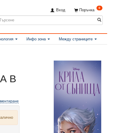
0
Вход
Поръчка
нология
Инфо зона
Между страниците
А В
оментиране
налично