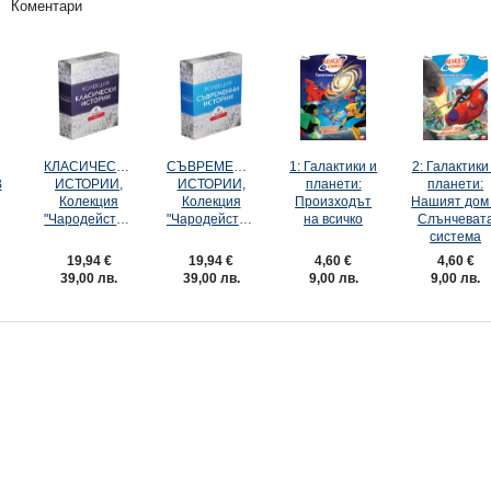
Коментари
КЛАСИЧЕСКИ
СЪВРЕМЕННИ
1: Галактики и
2: Галактики
В
ИСТОРИИ,
ИСТОРИИ,
планети:
планети:
Колекция
Колекция
Произходът
Нашият дом
"Чародейства"
"Чародейства"
на всичко
Слънчеват
система
19,94 €
19,94 €
4,60 €
4,60 €
39,00 лв.
39,00 лв.
9,00 лв.
9,00 лв.