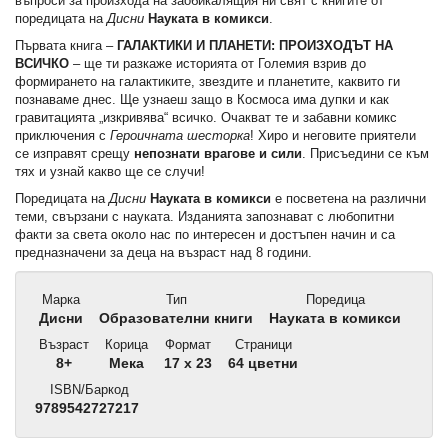
въпроси за произхода на заобикалящия ни свят с книгите от
поредицата на
Дисни
Науката в комикси
.
Първата книга –
ГАЛАКТИКИ И ПЛАНЕТИ: ПРОИЗХОДЪТ НА
ВСИЧКО
– ще ти разкаже историята от Големия взрив до
формирането на галактиките, звездите и планетите, каквито ги
познаваме днес. Ще узнаеш защо в Космоса има дупки и как
гравитацията „изкривява“ всичко. Очакват те и забавни комикс
приключения с
Героичната шесторка
! Хиро и неговите приятели
се изправят срещу
непознати врагове и сили
. Присъедини се към
тях и узнай какво ще се случи!
Поредицата на
Дисни
Науката в комикси
е посветена на различни
теми, свързани с науката. Изданията запознават с любопитни
факти за света около нас по интересен и достъпен начин и са
предназначени за деца на възраст над 8 години.
Марка
Тип
Поредица
Дисни
Образователни книги
Науката в комикси
Възраст
Корица
Формат
Страници
8+
Мека
17 x 23
64 цветни
ISBN/Баркод
9789542727217