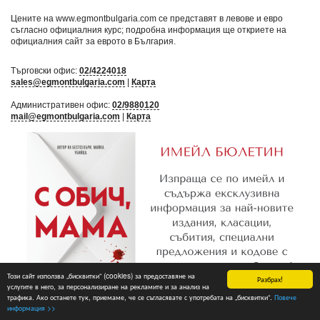
Цените на www.egmontbulgaria.com се представят в левове и евро
съгласно официалния курс; подробна информация ще откриете на
официалния сайт за еврото в България
.
Търговски офис:
02/4224018
sales@egmontbulgaria.com
|
Карта
Административен офис:
02/9880120
mail@egmontbulgaria.com
|
Карта
Този сайт използва „бисквитки“ (cookies) за предоставяне на
Разбрах!
услугите в него, за персонализиране на рекламите и за анализ на
трафика. Ако останете тук, приемаме, че се съгласявате с употребата на „бисквитки“.
Повече
Абониране
информация >>