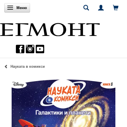
Включи навигацията
Меню
Науката в комикси