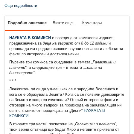
Още подробности
Подробно описание
Вижте още...
Коментари
НАУКАТА В КОМИКСИ
е поредица от комиксови издания,
предназначена
за деца на възраст от 8 до 12 години
и
целяща да им предаде основни научни познания и любопитни
факти по интересен и достъпен начин.
Първите три комикса са обединени в темата
„Галактики и
планети“
, а следващите три – в темата
„Ерата на
динозаврите“
.
* * *
Любопитен ли си да узнаеш как се е зародила Вселената и
кога се е образувала Земята? Кога са се появили динозаврите
на Земята и защо са изчезнали? Открий интересни факти и
отговори на много въпроси за произхода на заобикалящия ни
свят с книгите от поредицата на „Дисни“
НАУКАТА В
КОМИКСИ
.
В първите три части, посветени на
„Галактики и планети“
,
твои верни спътници ще бъдат Хиро и неговите приятели от