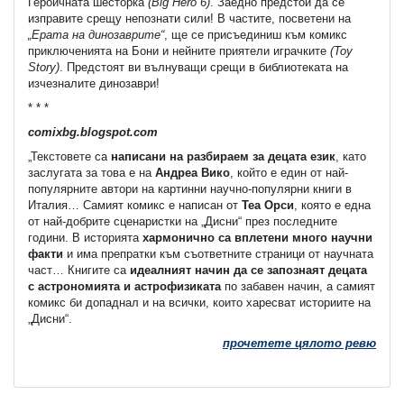
Героичната шесторка
(Big Hero 6)
. Заедно предстои да се
изправите срещу непознати сили! В частите, посветени на
„Ерата на динозаврите“
, ще се присъединиш към комикс
приключенията на Бони и нейните приятели играчките
(Toy
Story)
. Предстоят ви вълнуващи срещи в библиотеката на
изчезналите динозаври!
* * *
comixbg.blogspot.com
„Текстовете са
написани на разбираем за децата език
, като
заслугата за това е на
Андреа Вико
, който е един от най-
популярните автори на картинни научно-популярни книги в
Италия… Самият комикс е написан от
Теа Орси
, която е една
от най-добрите сценаристки на „Дисни“ през последните
години. В историята
хармонично са вплетени много научни
факти
и има препратки към съответните страници от научната
част… Книгите са
идеалният начин да се запознаят децата
с астрономията и астрофизиката
по забавен начин, а самият
комикс би допаднал и на всички, които харесват историите на
„Дисни“.
прочетете цялото ревю