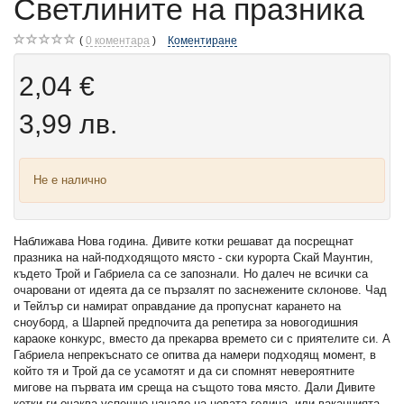
Светлините на празника
0
коментара
Коментиране
2,04 €
3,99 лв.
Не е налично
Наближава Нова година. Дивите котки решават да посрещнат
празника на най-подходящото място - ски курорта Скай Маунтин,
където Трой и Габриела са се запознали. Но далеч не всички са
очаровани от идеята да се пързалят по заснежените склонове. Чад
и Тейлър си намират оправдание да пропуснат карането на
сноуборд, а Шарпей предпочита да репетира за новогодишния
караоке конкурс, вместо да прекарва времето си с приятелите си. А
Габриела непрекъснато се опитва да намери подходящ момент, в
който тя и Трой да се усамотят и да си спомнят невероятните
мигове на първата им среща на същото това място. Дали Дивите
котки ги очаква успешно начало на новата година, или ваканцията