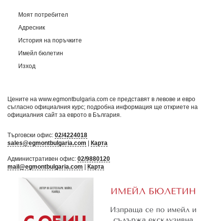
Моят потребител
Адресник
История на поръчките
Имейл бюлетин
Изход
Цените на www.egmontbulgaria.com се представят в левове и евро
съгласно официалния курс; подробна информация ще откриете на
официалния сайт за еврото в България
.
Търговски офис:
02/4224018
sales@egmontbulgaria.com
|
Карта
Административен офис:
02/9880120
mail@egmontbulgaria.com
|
Карта