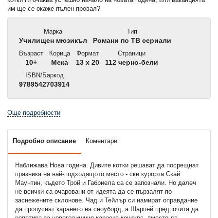
им ще се окаже пълен провал?
Марка
Тип
Училищен мюзикъл
Романи по ТВ сериали
Възраст
Корица
Формат
Страници
10+
Мека
13 x 20
112 черно-бели
ISBN/Баркод
9789542703914
Още подробности
Подробно описание
Коментари
Наближава Нова година. Дивите котки решават да посрещнат
празника на най-подходящото място - ски курорта Скай
Маунтин, където Трой и Габриела са се запознали. Но далеч
не всички са очаровани от идеята да се пързалят по
заснежените склонове. Чад и Тейлър си намират оправдание
да пропуснат карането на сноуборд, а Шарпей предпочита да
репетира за новогодишния караоке конкурс, вместо да