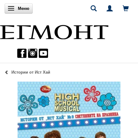
Включи навигацията
Меню
Истории от Ист Хай