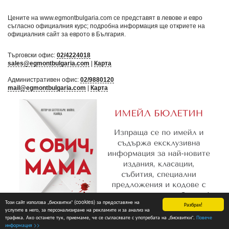
Цените на www.egmontbulgaria.com се представят в левове и евро
съгласно официалния курс; подробна информация ще откриете на
официалния сайт за еврото в България
.
Търговски офис:
02/4224018
sales@egmontbulgaria.com
|
Карта
Административен офис:
02/9880120
mail@egmontbulgaria.com
|
Карта
Този сайт използва „бисквитки“ (cookies) за предоставяне на
Разбрах!
услугите в него, за персонализиране на рекламите и за анализ на
трафика. Ако останете тук, приемаме, че се съгласявате с употребата на „бисквитки“.
Повече
Абониране
информация >>