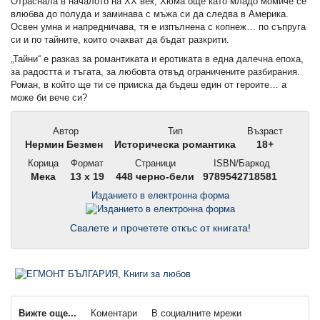
Отраснала в началото на ХХ век, Хюма още като младо момиче се
влюбва до полуда и заминава с мъжа си да следва в Америка.
Освен умна и напредничава, тя е изпълнена с копнеж… по съпруга
си и по тайните, които очакват да бъдат разкрити.
„Тайни“ е разказ за романтиката и еротиката в една далечна епоха,
за радостта и тъгата, за любовта отвъд ограничените разбирания.
Роман, в който ще ти се прииска да бъдеш един от героите… а
може би вече си?
Автор
Тип
Възраст
Нермин Безмен
Историческа романтика
18+
Корица
Формат
Страници
ISBN/Баркод
Мека
13 x 19
448 черно-бели
9789542718581
Изданието в електронна форма
Свалете и прочетете откъс от книгата!
Вижте още...
Коментари
В социалните мрежи