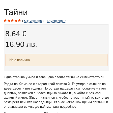
Тайни
5
коментара
Коментиране
8,64 €
16,90 лв.
Не е налично
Една старица умира и завещава своите тайни на семейството си...
Родът на Хюма се е събрал край ложето ѝ. Тя умира в съня си на
деветдесет и пет години. Но оставя на децата си послание – таен
дневник, заключен с белезници за ръката ѝ , в който е разказан
целият ѝ живот. Живот, изпълнен с любов, страст и тайни, които ще
разтърсят нейните наследници. Тя знае какъв шок ще им причини и
е планирала всичко до най-малката подробност...