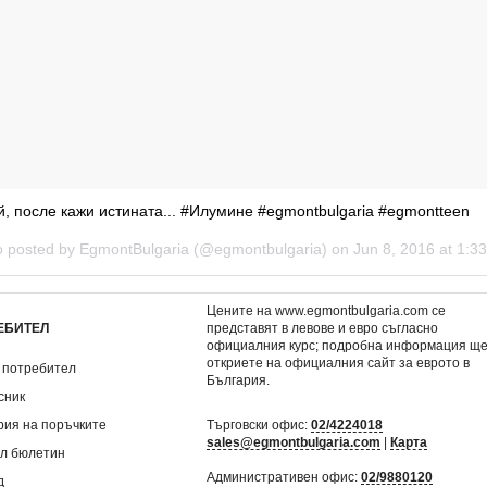
, после кажи истината... #Илумине #egmontbulgaria #egmontteen
o posted by EgmontBulgaria (@egmontbulgaria) on
Jun 8, 2016 at 1:
Цените на www.egmontbulgaria.com се
ЕБИТЕЛ
представят в левове и евро съгласно
официалния курс; подробна информация щ
откриете на
официалния сайт за еврото в
 потребител
България
.
сник
рия на поръчките
Търговски офис:
02/4224018
sales@egmontbulgaria.com
|
Карта
л бюлетин
Административен офис:
02/9880120
д