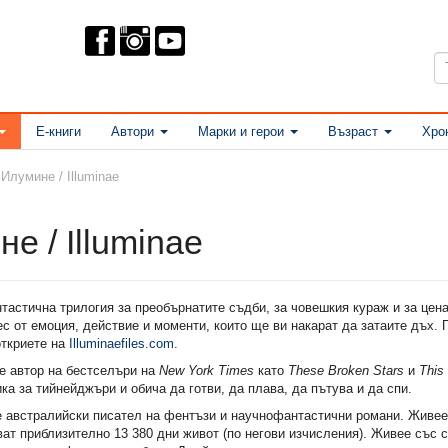
Е-книги
Автори
Марки и герои
Възраст
Хро
Илумине / Illuminae
е / Illuminae
стична трилогия за преобърнатите съдби, за човешкия кураж и за цена
с от емоция, действие и моменти, които ще ви накарат да затаите дъх.
откриете на
Illuminaefiles.com
.
е автор на бестселъри на
New York Times
като
These Broken Stars
и
This
ка за тийнейджъри и обича да готви, да плава, да пътува и да спи.
 австралийски писател на фентъзи и научнофантастични романи. Живее 
ват приблизително 13 380 дни живот (по негови изчисления). Живее със с