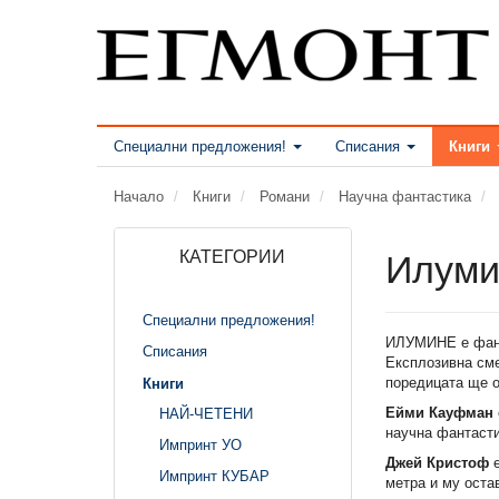
Специални предложения!
Списания
Книги
Начало
Книги
Романи
Научна фантастика
КАТЕГОРИИ
Илумин
Специални предложения!
ИЛУМИНЕ е фанта
Списания
Експлозивна сме
поредицата ще 
Книги
Ейми Кауфман
НАЙ-ЧЕТЕНИ
научна фантасти
Импринт УО
Джей Кристоф
е
Импринт КУБАР
метра и му оста