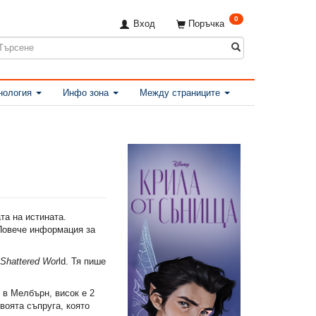
0
Вход
Поръчка
нология
Инфо зона
Между страниците
та на истината.
 Повече информация за
 Shattered Wor
ld. Тя пише
в Мелбърн, висок е 2
воята съпруга, която