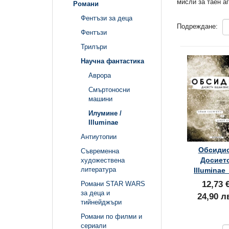
мисли за таен а
Романи
Фентъзи за деца
Подреждане:
Фентъзи
Трилъри
Научна фантастика
Аврора
Смъртоносни
машини
Илумине /
Illuminae
Антиутопии
Обсиди
Съвременна
Досиет
художествена
литература
Illuminae
12,73 
Романи STAR WARS
за деца и
24,90 л
тийнейджъри
Романи по филми и
сериали