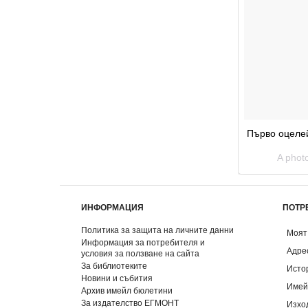
Първо оцелей
A phot
ИНФОРМАЦИЯ
ПОТР
Политика за защита на личните данни
Моят
Информация за потребителя и
Адре
условия за ползване на сайта
За библиотеките
Исто
Новини и събития
Имей
Архив имейл бюлетини
За издателство ЕГМОНТ
Изхо