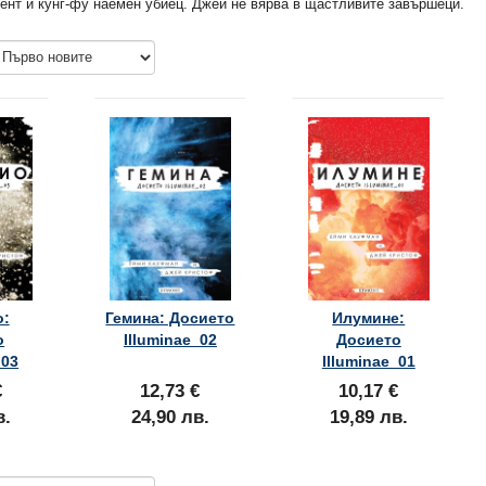
гент и кунг-фу наемен убиец. Джей не вярва в щастливите завършеци.
о:
Гемина: Досието
Илумине:
о
Illuminae_02
Досието
_03
Illuminae_01
€
12,73 €
10,17 €
в.
24,90 лв.
19,89 лв.