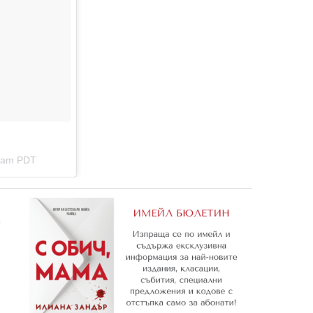
33am PDT
е