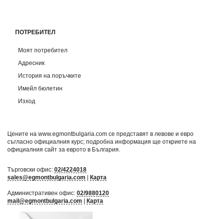
ПОТРЕБИТЕЛ
Моят потребител
Адресник
История на поръчките
Имейл бюлетин
Изход
Цените на www.egmontbulgaria.com се представят в левове и евро
съгласно официалния курс; подробна информация ще откриете на
официалния сайт за еврото в България
.
Търговски офис:
02/4224018
sales@egmontbulgaria.com
|
Карта
Административен офис:
02/9880120
mail@egmontbulgaria.com
|
Карта