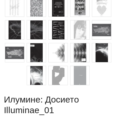
Илумине: Досието
Illuminae_01