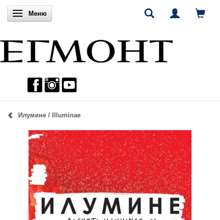
Включи навигацията
Меню
Илумине / Illuminae