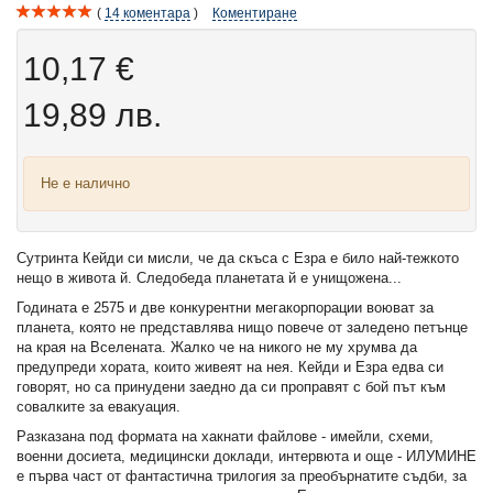
14
коментара
Коментиране
10,17 €
19,89 лв.
Не е налично
Сутринта Кейди си мисли, че да скъса с Езра е било най-тежкото
нещо в живота й. Следобеда планетата й е унищожена...
Годината е 2575 и две конкурентни мегакорпорации воюват за
планета, която не представлява нищо повече от заледено петънце
на края на Вселената. Жалко че на никого не му хрумва да
предупреди хората, които живеят на нея. Кейди и Езра едва си
говорят, но са принудени заедно да си проправят с бой път към
совалките за евакуация.
Разказана под формата на хакнати файлове - имейли, схеми,
военни досиета, медицински доклади, интервюта и още - ИЛУМИНЕ
е първа част от фантастична трилогия за преобърнатите съдби, за