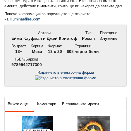
човешкия кураж и за цената на истината. Експлозивна смес от
емоция, действие и моменти, които ще ви накарат да затаите дъх.
Повече информация за поредицата ще откриете
на
Illuminaefiles.com
Автори
Тип
Поредица
Ейми Кауфман и Джей Кристоф
Роман
Илумине
Възраст
Корица
Формат
Страници
13+
Мека
13 x 20
608 черно-бели
ISBN/Баркод
9789542717300
Изданието в електронна форма
Вижте още...
Коментари
В социалните мрежи