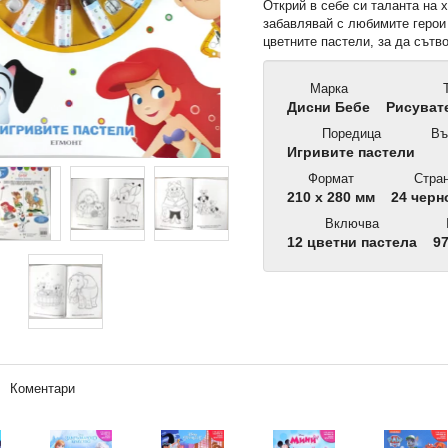
Открий в себе си таланта на 
забавлявай с любимите герои 
цветните пастели, за да сътв
Марка
Т
Дисни Бебе
Рисувате
Поредица
Въ
Игривите пастели
Формат
Стран
210 x 280 мм
24 черн
Включва
12 цветни пастела
97
Коментари