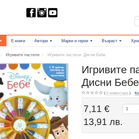
Е-книги
Автори
Марки и герои
Възраст
Хро
Игривите пастели
Игривите пастели: Дисни Бебе
Игривите п
Дисни Беб
0
коментара
К
7,11 €
13,91 лв.