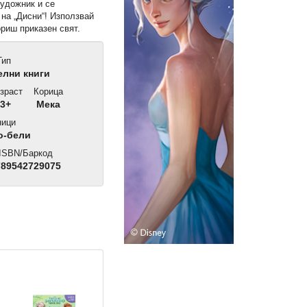
художник и се
на „Дисни“! Използвай
ориш приказен свят.
ип
лни книги
зраст
Корица
3+
Мека
ици
о-бели
ISBN/Баркод
89542729075