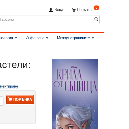
0
Вход
Поръчка
нология
Инфо зона
Между страниците
астели:
е
оментиране
ПОРЪЧКА