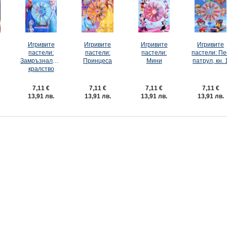
Игривите
Игривите
Игривите
Игривите
пастели:
пастели:
пастели:
пастели: Пе
Замръзналото
Принцеса
Мини
патрул, кн. 
кралство
7,11 €
7,11 €
7,11 €
7,11 €
13,91 лв.
13,91 лв.
13,91 лв.
13,91 лв.