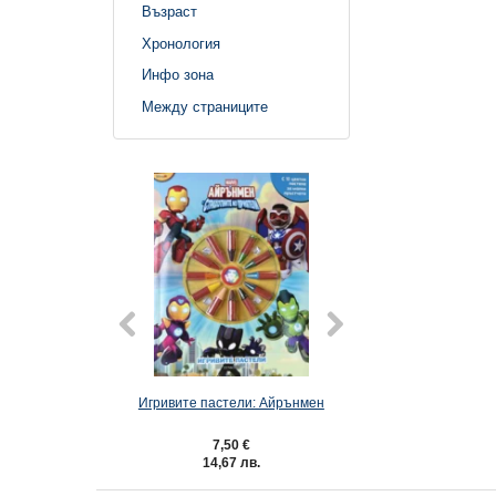
Възраст
Хронология
Инфо зона
Между страниците
Игривите пастели: Айрънмен
Игривите пастели:
кукли на Г
7,50 €
7,50 €
14,67 лв.
14,67 лв