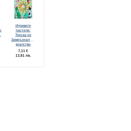
Игривите
с
пастели:
1
Треска по
Замръзналото
кралство
7,11 €
13,91 лв.