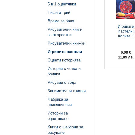
5 в 1 оцветявки
Пиши и трий
Време за баня
Игривите
Рисувателни книги
пастели:
за възрастни
Колите 3
Рисувателни книжки
Игривите пастели
6,08 €
11,89 лв.
Оцвети историята
Истории с четка и
боички
Рисувай с вода
Занимателни книжки
Фабрика за
приключения
Истории за
оцветяване
Книги с шаблони за
рисуване