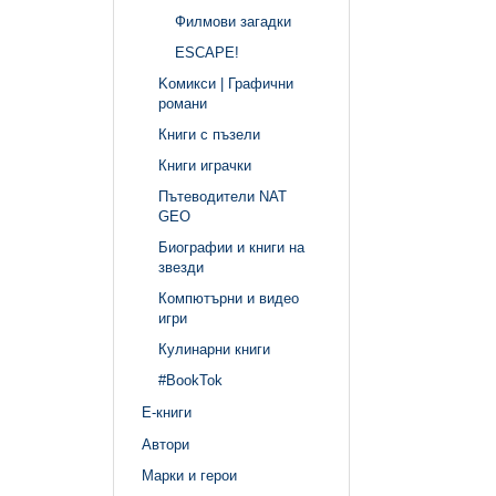
Филмови загадки
ЕSCAPE!
Kомикси | Графични
романи
Книги с пъзели
Книги играчки
Пътеводители NAT
GEO
Биографии и книги на
звезди
Компютърни и видео
игри
Кулинарни книги
#BookTok
Е-книги
Автори
Марки и герои