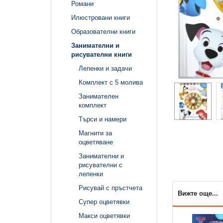
Романи
Илюстровани книги
Образователни книги
Занимателни и
рисувателни книги
Лепенки и задачи
Комплект с 5 молива
Занимателен
комплект
Търси и намери
Магнити за
оцветяване
Занимателни и
рисувателни с
лепенки
Рисувай с пръстчета
Вижте още...
Супер оцветявки
Макси оцветявки