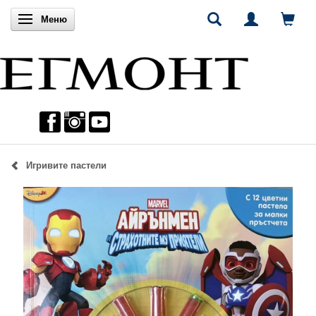
Включи навигацията
Меню
Игривите пастели