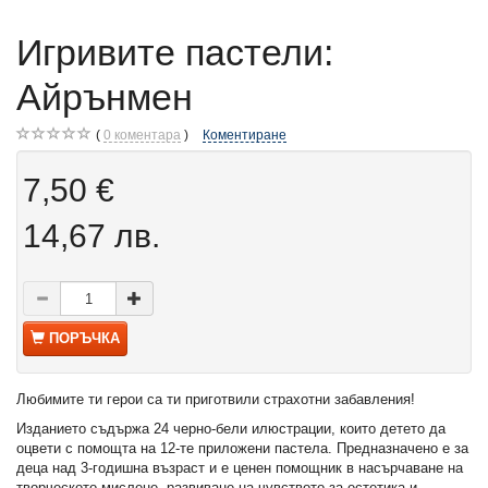
Игривите пастели:
Айрънмен
0
коментара
Коментиране
7,50 €
14,67 лв.
ПОРЪЧКА
Любимите ти герои са ти приготвили страхотни забавления!
Изданието съдържа 24 черно-бели илюстрации, които детето да
оцвети с помощта на 12-те приложени пастела. Предназначено е за
деца над 3-годишна възраст и е ценен помощник в насърчаване на
творческото мислене, развиване на чувството за естетика и