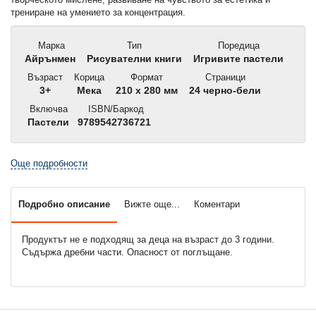
трениране на умението за концентрация.
Марка
Тип
Поредица
Айрънмен
Рисувателни книги
Игривите пастели
Възраст
Корица
Формат
Страници
3+
Мека
210 x 280 мм
24 черно-бели
Включва
ISBN/Баркод
Пастели
9789542736721
Още подробности
Подробно описание
Вижте още...
Коментари
Продуктът не е подходящ за деца на възраст до 3 години.
Съдържа дребни части. Опасност от поглъщане.