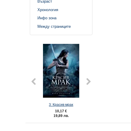
Възраст
Хронология
Инфо зона
Между страниците
3: Красив мрак
1: Измамна це
10,17 €
8,64 €
19,89 лв.
16,90 лв