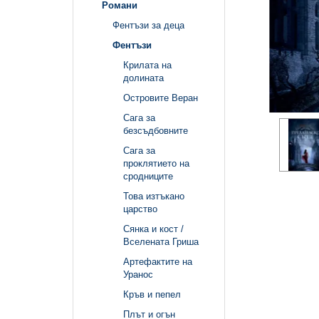
Романи
Фентъзи за деца
Фентъзи
Крилата на
долината
Островите Веран
Сага за
безсъдбовните
Сага за
проклятието на
сродниците
Това изтъкано
царство
Сянка и кост /
Вселената Гриша
Артефактите на
Уранос
Кръв и пепел
Плът и огън