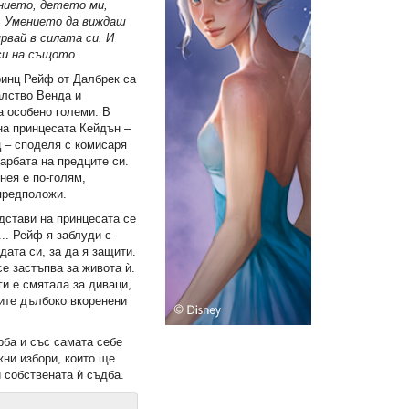
нието, детето ми,
а. Умението да виждаш
ярвай в силата си. И
си на същото.
ринц Рейф от Далбрек са
алство Венда и
а особено големи. В
на принцесата Кейдън –
ц – споделя с комисаря
арбата на предците си.
нея е по-голям,
 предположи.
стави на принцесата се
.. Рейф я заблуди с
дата си, за да я защити.
е застъпва за живота ѝ.
ги е смятала за диваци,
ите дълбоко вкоренени
рба и със самата себе
жни избори, които ще
и собствената ѝ съдба.