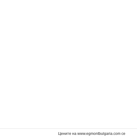
лувка
.
Цените на www.egmontbulgaria.com се