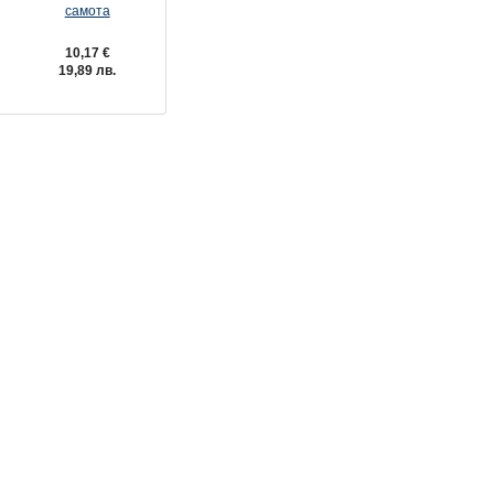
самота
10,17 €
10,17 €
19,89 лв.
19,89 лв.