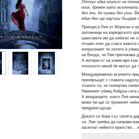
Оттук идва езикът на позна
език, древен като вселенат
без очи, да чуваш без уши. В
един ден ще научиш дъщеря 
Принцеса Лия от Мориган и п
заложници на варварското кр
шансовете им да избягат не с
отчаян опит да спаси живота 
изпратеният по петите ѝ убие
на Венда, че Лия притежава д
А интересът на комисаря към 
отколкото някой би могъл да
Междувременно всичките пред
преобръщат с главата надолу.
лъжите си, но пожертва свобо
Наемният убиец Кейдън сега с
А венданците, които Лия вина
може би ще се променят нейн
предразсъдъци.
Докато се бори със своята да
си, Лия трябва да направи ва
засегнат нейното кралство... 