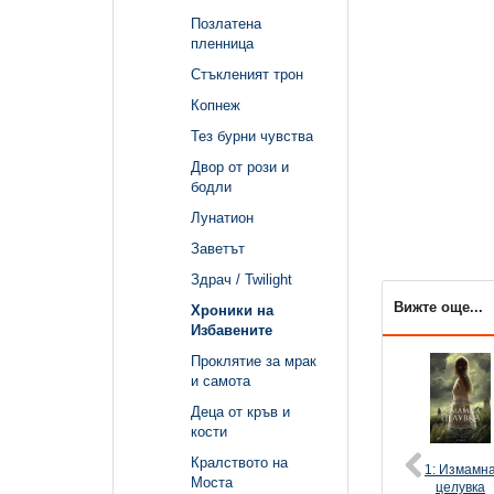
Позлатена
пленница
Стъкленият трон
Копнеж
Тез бурни чувства
Двор от рози и
бодли
Лунатион
Заветът
Здрач / Twilight
Вижте още...
Хроники на
Избавените
Проклятие за мрак
и самота
Деца от кръв и
кости
Кралството на
1: Измамн
Моста
целувка