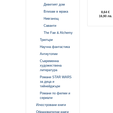
Деветият дом
Влизам в мрака
8,64 €
16,90 лв.
Нивганощ
Саванти
The Fae & Alchemy
Трилъри
Научна фантастика
Антиутопии
Съвременна
художествена
литература
Романи STAR WARS
за деца и
тийнейджъри
Романи по филми и
сериали
Илюстровани книги
Образователни книги