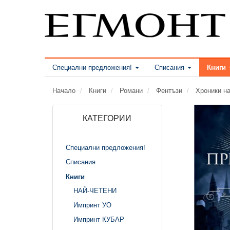
Специални предложения!
Списания
Книги
Начало
Книги
Романи
Фентъзи
Хроники н
КАТЕГОРИИ
Специални предложения!
Списания
Книги
НАЙ-ЧЕТЕНИ
Импринт УО
Импринт КУБАР