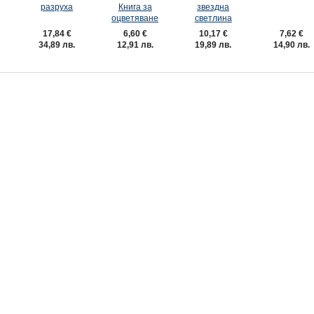
разруха
Книга за
звездна
оцветяване
светлина
17,84 €
6,60 €
10,17 €
7,62 €
34,89 лв.
12,91 лв.
19,89 лв.
14,90 лв.