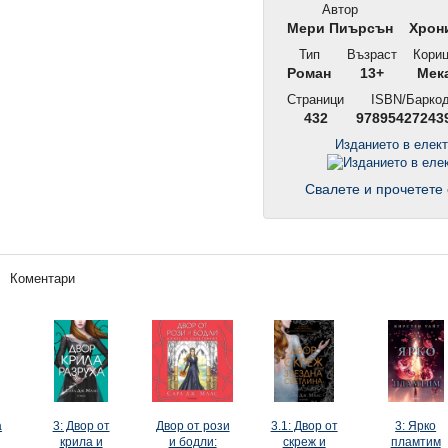
Автор
Мери Пиърсън
Хрони
Тип
Възраст
Кори
Роман
13+
Мек
Страници
ISBN/Барко
432
97895427243
Изданието в елек
Свалете и прочетете 
Коментари
а
3: Двор от
Двор от рози
3.1: Двор от
3: Ярко
крила и
и бодли:
скреж и
пламтим