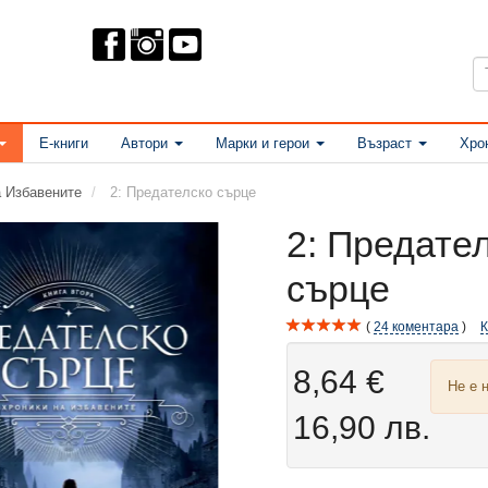
Е-книги
Автори
Марки и герои
Възраст
Хро
а Избавените
2: Предателско сърце
2: Предате
сърце
24
коментара
8,64 €
Не е 
16,90 лв.