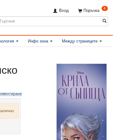
0
Вход
Поръчка
нология
Инфо зона
Между страниците
лско
Коментиране
налично