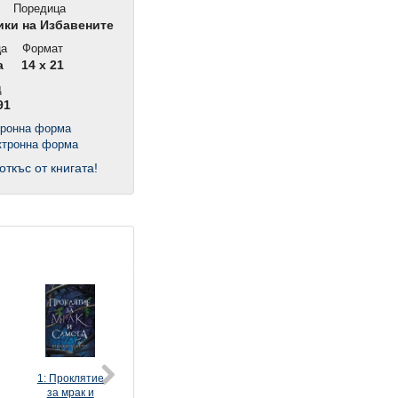
Поредица
ки на Избавените
ца
Формат
а
14 x 21
д
91
тронна форма
откъс от книгата!
1: Проклятие
2: Сърце от
за мрак и
огън и печал