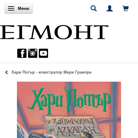
Включи навигацията
Меню
Хари Потър - илюстратор Мери Гранпре