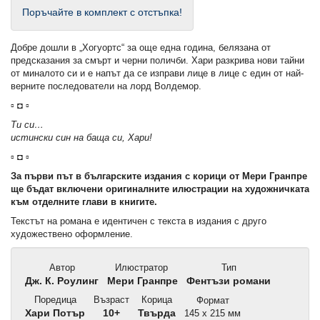
Поръчайте в комплект с отстъпка!
Добре дошли в „Хогуортс“ за още една година, белязана от
предсказания за смърт и черни поличби. Хари разкрива нови тайни
от миналото си и е напът да се изправи лице в лице с един от най-
верните последователи на лорд Волдемор.
▫ ◘ ▫
Ти си…
истински син на баща си, Хари!
▫ ◘ ▫
За първи път в българските издания с корици от Мери Гранпре
ще бъдат включени оригиналните илюстрации на художничката
към отделните глави в книгите.
Текстът на романа е идентичен с текста в издания с друго
художествено оформление.
Автор
Илюстратор
Тип
Дж. К. Роулинг
Мери Гранпре
Фентъзи романи
Поредица
Възраст
Корица
Формат
Хари Потър
10+
Твърда
145 x 215 мм