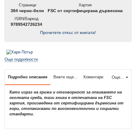
Страници
Хартия
384 черно-бели
FSC от сертифицирана дървесина
ISBN/Баркод
9789542726234
Прочетете откъс от книгата!
Още подробности
Подробно описание
Вижте още...
Коментари
Още...
Като израз на грижа и отговорност за опазването на
околната среда, тази книга е отпечатана на FSC
хартия, произведена от сертифицирана дървесина от
гори, стопанисвани по високоекологични и социални
стандарти.