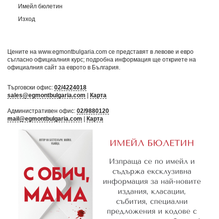
Имейл бюлетин
Изход
Цените на www.egmontbulgaria.com се представят в левове и евро
съгласно официалния курс; подробна информация ще откриете на
официалния сайт за еврото в България
.
Търговски офис:
02/4224018
sales@egmontbulgaria.com
|
Карта
Административен офис:
02/9880120
mail@egmontbulgaria.com
|
Карта