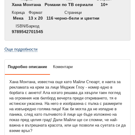
Хана Монтана
Романи по ТВ сериали
10+
Корица
Формат
Страници
Мека
13 x 20
116 черно-бели и цветни
ISBN/Баркод
9789542701545
Още подробности
Подробно описание
Коментари
Хана Монтана, известна още като Майли Стюарт, е наета за
рекламата на крем за лице Меджик Глоу - номер едно в
борбата с акнето! Ала когато решава да хвърли таен поглед
на огромния нов билборд вечерта преди откриването, тя е
истински ужасена. На него е изобразена с пъпка с размерите
на извънредно голяма пица! Как би могла да не изпадне в
паника, след като пъпчивото й лице ще бъде изложено на
показ пред целия град! Дали Майли ще си спомни, че най-
важна е вътрешната красота, или ще позволи на суетата си да
вземе връх?