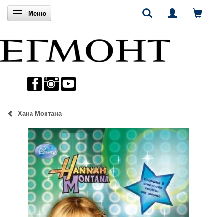
Включи навигацията
Меню
Хана Монтана