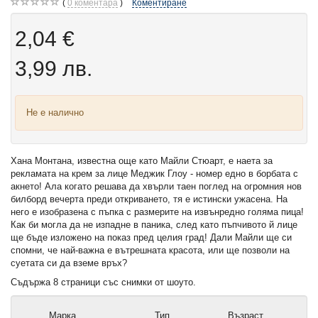
0
коментара
Коментиране
2,04 €
3,99 лв.
Не е налично
Хана Монтана, известна още като Майли Стюарт, е наета за
рекламата на крем за лице Меджик Глоу - номер едно в борбата с
акнето! Ала когато решава да хвърли таен поглед на огромния нов
билборд вечерта преди откриването, тя е истински ужасена. На
него е изобразена с пъпка с размерите на извънредно голяма пица!
Как би могла да не изпадне в паника, след като пъпчивото й лице
ще бъде изложено на показ пред целия град! Дали Майли ще си
спомни, че най-важна е вътрешната красота, или ще позволи на
суетата си да вземе връх?
Съдържа 8 страници със снимки от шоуто.
Марка
Тип
Възраст