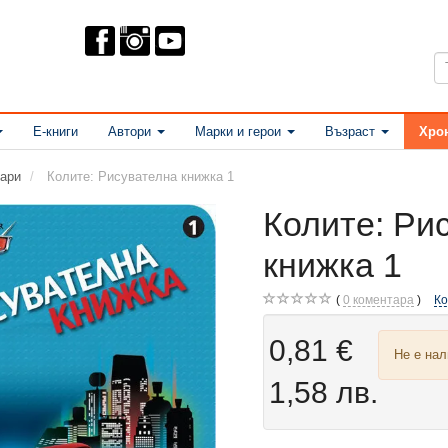
Е-книги
Автори
Марки и герои
Възраст
Хро
ари
Колите: Рисувателна книжка 1
Колите: Ри
книжка 1
0
коментара
К
0,81 €
Не е на
1,58 лв.