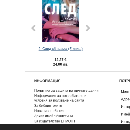
2: След сблъсъка (Е-книга)
4: Мисти (Е-к
12,27 €
5,62 €
24,00 лв.
10,99 лв
ИНФОРМАЦИЯ
ПОТР
Политика за защита на личните данни
Моят
Информация за потребителя и
Адре
условия за ползване на сайта
За библиотеките
Исто
Новини и събития
Имей
Архив имейл бюлетини
За издателство ЕГМОНТ
Изхо
Контакти