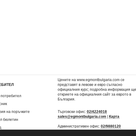
нига)
BRAVO 4/2015
Героичната шесторка: 
оцвети 1
0,92 €
1,53 €
.
1,80 лв.
2,99 лв.
Цените на www.egmontbulgaria.com се
ЕБИТЕЛ
представят в левове и евро съгласно
официалния курс; подробна информация щ
откриете на
официалния сайт за еврото в
 потребител
България
.
сник
рия на поръчките
Търговски офис:
02/4224018
sales@egmontbulgaria.com
|
Карта
л бюлетин
Административен офис:
02/9880120
д
mail@egmontbulgaria.com
|
Карта