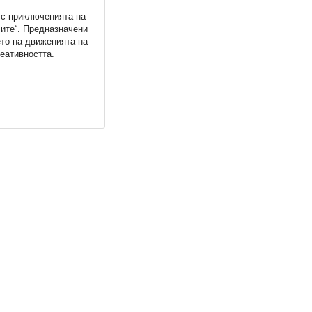
 с приключенията на
лите“. Предназначени
ето на движенията на
реативността.