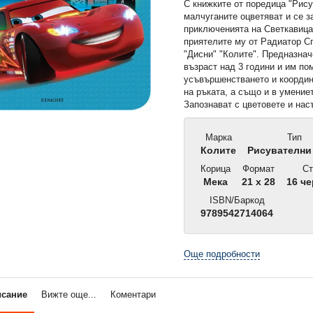
С книжките от поредица "Рис
малчуганите оцветяват и се з
приключенията на Светкавица
приятелите му от Радиатор С
"Дисни" "Колите". Предназнач
възраст над 3 години и им по
усъвършенстването и координ
на ръката, а също и в умение
Запознават с цветовете и нас
Марка
Тип
Колите
Рисувателни
Корица
Формат
Ст
Мека
21 x 28
16 че
ISBN/Баркод
9789542714064
Още подробности
исание
Вижте още...
Коментари