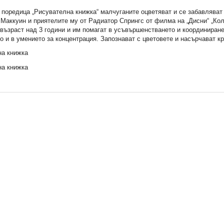
 поредица „Рисувателна книжка“ малчуганите оцветяват и се забавляват
Маккуин и приятелите му от Радиатор Спрингс от филма на „Дисни“ „Ко
 възраст над 3 години и им помагат в усъвършенстването и координиран
о и в умението за концентрация. Запознават с цветовете и насърчават к