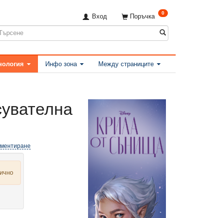
0
Вход
Поръчка
нология
Инфо зона
Между страниците
сувателна
оментиране
лично