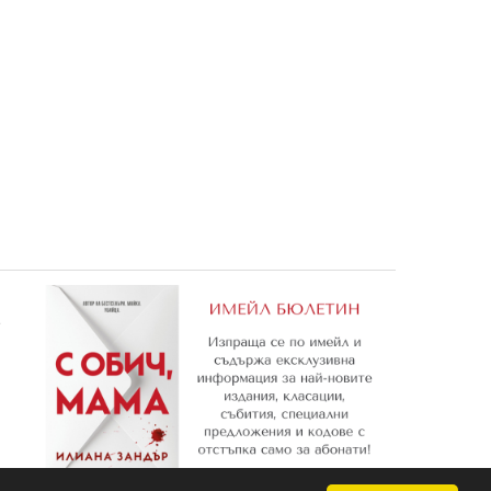
Залепи и
Героичната шесторка: Свържи
Колите 2: Рисувателна кни
и оцвети 1
0,81 €
0,81 €
1,58 лв.
1,58 лв.
е