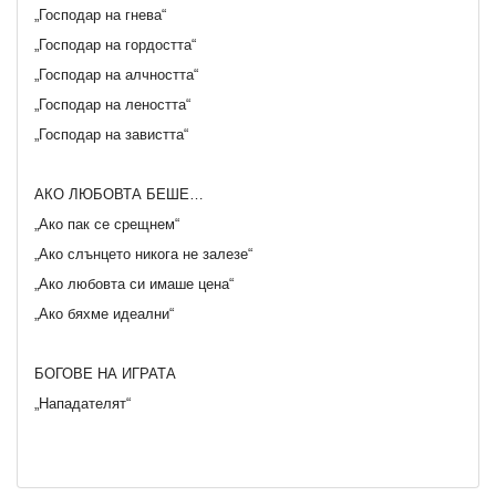
„Господар на гнева“
„Господар на гордостта“
„Господар на алчността“
„Господар на леността“
„Господар на завистта“
АКО ЛЮБОВТА БЕШЕ…
„Ако пак се срещнем“
„Ако слънцето никога не залезе“
„Ако любовта си имаше цена“
„Ако бяхме идеални“
БОГОВЕ НА ИГРАТА
„Нападателят“