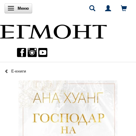
Включи навигацията
Меню
Е-книги