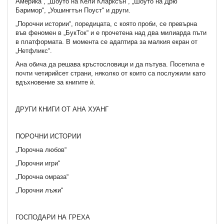
Америка“, „Шоуто на Кели Кларксън“, „Шоуто на Дрю
Баримор“, „Уошингтън Поуст“ и други.
„Порочни истории“, поредицата, с която проби, се превърна
във феномен в „БукТок“ и е прочетена над два милиарда пъти
в платформата. В момента се адаптира за малкия екран от
„Нетфликс“.
Ана обича да решава кръстословици и да пътува. Посетила е
почти четирийсет страни, няколко от които са послужили като
вдъхновение за книгите ѝ.
ДРУГИ КНИГИ ОТ АНА ХУАНГ
ПОРОЧНИ ИСТОРИИ
„Порочна любов“
„Порочни игри“
„Порочна омраза“
„Порочни лъжи“
ГОСПОДАРИ НА ГРЕХА