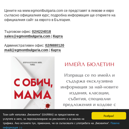
Цените на www.egmontbulgaria.com се представят в левове и евро
съгласно официалния курс; подробна информация ще откриете на
официалния сайт за еврото в България
.
Търговски офис:
02/4224018
sales@egmontbulgaria.com
|
Карта
Административен офис:
02/9880120
mail@egmontbulgaria.com
|
Карта
Този сайт използва „бисквитки“ (cookies) за предоставяне на
Разбрах!
услугите в него, за персонализиране на рекламите и за анализ на
трафика. Ако останете тук, приемаме, че се съгласявате с употребата на „бисквитки“.
Повече
Абониране
информация >>