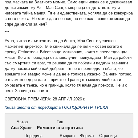
под маската на Златното момче. Само един човек се е доближавал
до истинския му Аз – Мая Синг, съперница от детството му и
неговата тайна мания. Тя е и единствената, успяла да се конкурира
с него някога. Не може да я понася, но все пак... защо не може да
спре да мисли за нея?
***
Умна, хитра и състезателна до болка, Мая Синг е успешен
маркетинг директор. Тя е свикнала да печели – освен когато е
срещу Себастиан. Вбесяваща мотивация, която я преследва цял
живот. Когато поредица от злополучия принуждават Мая да работи
със смъртния си враг, тя решава да го победи и веднъж завинаги
да му покаже кой е най-добрият. Тя не е предвидила обаче, че
времето им заедно може и да не е толкова ужасно. За неин потрес,
е възможно дори да е... приятно. Границата между любовта и
омразата е тънка, но е граница, която тя няма да прекоси. Не и с
него. За нищо на света.
СВЕТОВНА ПРЕМИЕРА: 28 АПРИЛ 2026 г.
Книга шеста от поредицата ГОСПОДАРИ НА ГРЕХА
Автор
Тип
Ана Хуанг
Романтика и еротика
Поредица
Възраст
Формат
Страници