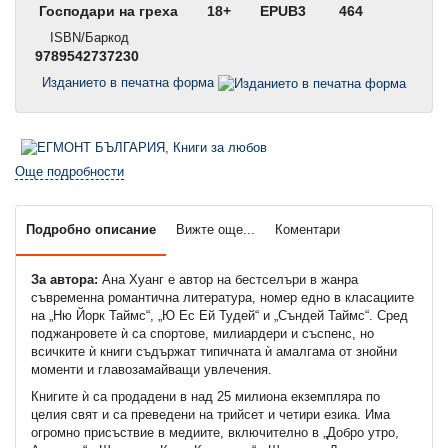
Господари на греха
18+
EPUB3
464
ISBN/Баркод
9789542737230
Изданието в печатна форма
Още подробности
Подробно описание
Вижте още...
Коментари
За автора:
Ана Хуанг е автор на бестселъри в жанра
съвременна романтична литература, номер едно в класациите
на „Ню Йорк Таймс“, „Ю Ес Ей Тудей“ и „Съндей Таймс“. Сред
поджанровете ѝ са спортове, милиардери и съспенс, но
всичките ѝ книги съдържат типичната ѝ амалгама от знойни
моменти и главозамайващи увлечения.
Книгите ѝ са продадени в над 25 милиона екземпляра по
целия свят и са преведени на трийсет и четири езика. Има
огромно присъствие в медиите, включително в „Добро утро,