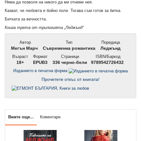
Няма да позволя на никого да ми отнеме нея.
Казват, че любовта е бойно поле. Тогава съм готов за битка.
Битката за вечността.
Книга трета от трилогията „Леджънд“
Автор
Тип
Поредица
Мегън Марч
Съвременна романтика
Леджънд
Възраст
Формат
Страници
ISBN/Баркод
18+
EPUB3
336 черно-бели
9789542726432
Изданието в печатна форма
Прочетете откъс от книгата!
Вижте още...
Коментари