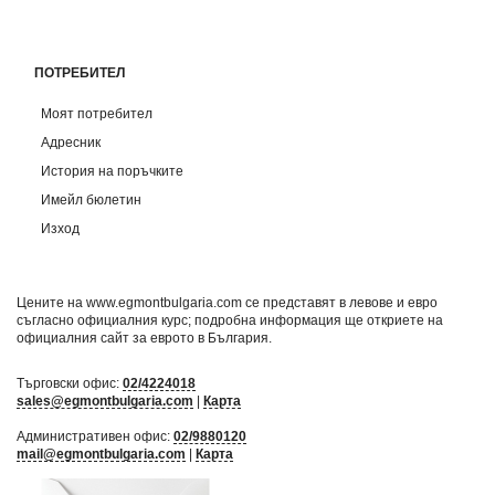
ПОТРЕБИТЕЛ
Моят потребител
Адресник
История на поръчките
Имейл бюлетин
Изход
Цените на www.egmontbulgaria.com се представят в левове и евро
съгласно официалния курс; подробна информация ще откриете на
официалния сайт за еврото в България
.
Търговски офис:
02/4224018
sales@egmontbulgaria.com
|
Карта
Административен офис:
02/9880120
mail@egmontbulgaria.com
|
Карта