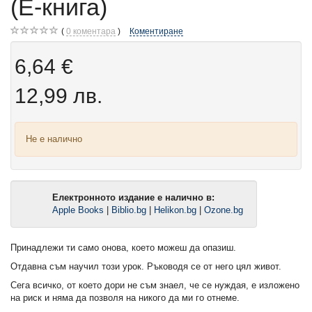
(Е-книга)
0
коментара
Коментиране
6,64 €
12,99 лв.
Не е налично
Електронното издание е налично в:
Apple Books
|
Biblio.bg
|
Helikon.bg
|
Ozone.bg
Принадлежи ти само онова, което можеш да опазиш.
Отдавна съм научил този урок. Ръководя се от него цял живот.
Сега всичко, от което дори не съм знаел, че се нуждая, е изложено
на риск и няма да позволя на никого да ми го отнеме.