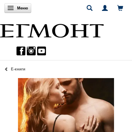
Включи навигацията
Меню
Е-книги