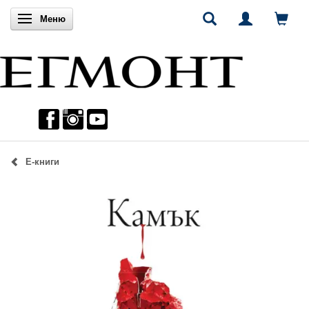
Включи навигацията
Меню
Е-книги