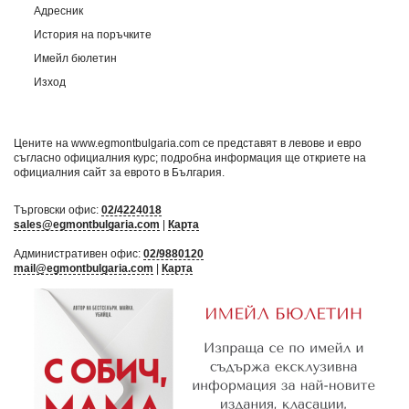
Адресник
История на поръчките
Имейл бюлетин
Изход
Цените на www.egmontbulgaria.com се представят в левове и евро
съгласно официалния курс; подробна информация ще откриете на
официалния сайт за еврото в България
.
Търговски офис:
02/4224018
sales@egmontbulgaria.com
|
Карта
Административен офис:
02/9880120
mail@egmontbulgaria.com
|
Карта