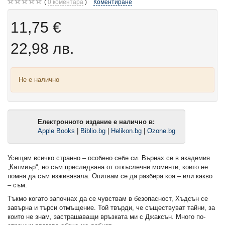
0
коментара
Коментиране
11,75 €
22,98 лв.
Не е налично
Електронното издание е налично в:
Apple Books
|
Biblio.bg
|
Helikon.bg
|
Ozone.bg
Усещам всичко странно – особено себе си. Върнах се в академия
„Катмиър“, но съм преследвана от откъслечни моменти, които не
помня да съм изживявала. Опитвам се да разбера коя – или какво
– съм.
Тъкмо когато започнах да се чувствам в безопасност, Хъдсън се
завърна и търси отмъщение. Той твърди, че съществуват тайни, за
които не знам, застрашаващи връзката ми с Джаксън. Много по-