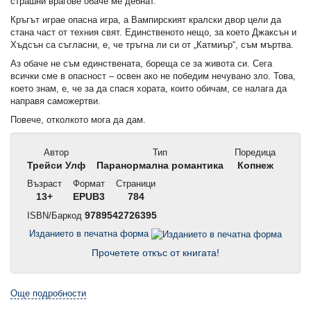
страшни врагове обаче ме дебнат.
Кръгът играе опасна игра, а Вампирският кралски двор цели да
стана част от техния свят. Единственото нещо, за което Джаксън и
Хъдсън са съгласни, е, че тръгна ли си от „Катмиър“, съм мъртва.
Аз обаче не съм единствената, бореща се за живота си. Сега
всички сме в опасност – освен ако не победим нечувано зло. Това,
което знам, е, че за да спася хората, които обичам, се налага да
направя саможертви.
Повече, отколкото мога да дам.
Автор
Тип
Поредица
Трейси Улф
Паранормална романтика
Копнеж
Възраст
Формат
Страници
13+
EPUB3
784
ISBN/Баркод
9789542726395
Изданието в печатна форма
Прочетете откъс от книгата!
Още подробности