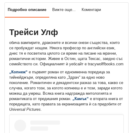
Подробно описание
Вижте още...
Коментари
Трейси Улф
обича вампирите, драконите и всички онези същества, които
се пробуждат нощем. Някога професор по английски език,
днес тя е посветила цялото си време на писане на мрачни,
романтични истории. Живее в Остин, щата Тексас, заедно със
семейството си. Официалният ѝ уебсайт е tracywolffbooks.com
„Копнеж“
е първият роман от едноименна поредица за
тийнейджъри, определяна като „Здрач“ за едно ново
поколение. Романтичен и декадентски разказ за това, какво се
случва, когато този, за когото копнееш е и този, заради когото
можеш да умреш. Всяка книга надгражда митологията и
романтиката от предишния роман.
„Камък“
е втората книга от
поредицата, като правата за екранизацията ѝ са придобити от
Universal Pictures.