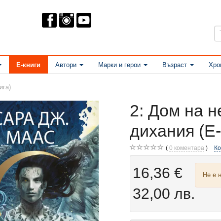
Е-книги
Автори
Марки и герои
Възраст
Хро
ига)
2: Дом на н
дихания (Е-
0
коментара
К
16,36 €
Не е 
32,00 лв.