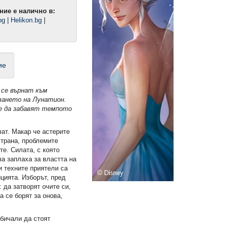
ние е налично в:
bg
|
Helikon.bg
|
ие
 се върнат към
ването на Лунатион.
 е да забавят темпото
ат. Макар че астерите
страна, проблемите
те. Силата, с която
ва заплаха за властта на
и техните приятели са
цията. Изборът, пред
ига)
Наръчник за употреба и
България. От хубавата ст
: да затворят очите си,
експлоатация на мъжа, пълен
(Е-книга)
а се борят за онова,
курс (Е-книга)
6,99 €
6,99 €
обичали да стоят
13,67 лв.
13,67 лв.