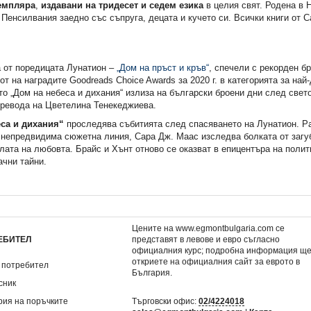
емпляра
,
издавани на тридесет и седем езика
в целия свят. Родена в 
Пенсилвания заедно със съпруга, децата и кучето си. Всички книги от 
а от поредицата Лунатион –
„Дом на пръст и кръв“
, спечели с рекорден б
от на наградите Goodreads Choice Awards за 2020 г. в категорията за най
 „Дом на небеса и дихания“ излиза на български броени дни след свет
превода на Цветелина Тенекеджиева.
са и дихания“
проследява събитията след спасяването на Лунатион. Р
 непредвидима сюжетна линия, Сара Дж. Маас изследва болката от загуб
лата на любовта. Брайс и Хънт отново се оказват в епицентъра на полит
ачни тайни.
Цените на www.egmontbulgaria.com се
ЕБИТЕЛ
представят в левове и евро съгласно
официалния курс; подробна информация щ
откриете на
официалния сайт за еврото в
 потребител
България
.
сник
рия на поръчките
Търговски офис:
02/4224018