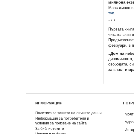
милиона екз
Маас живее в 
тук.
* * *
Първата книг
читателския в
Продължението
февруари, в 
„Дом на небе
динамичната,
свободата, си
за власт и мр
ИНФОРМАЦИЯ
ПОТР
Политика за защита на личните данни
Моят
Информация за потребителя и
Адре
условия за ползване на сайта
За библиотеките
Исто
Новини и събития