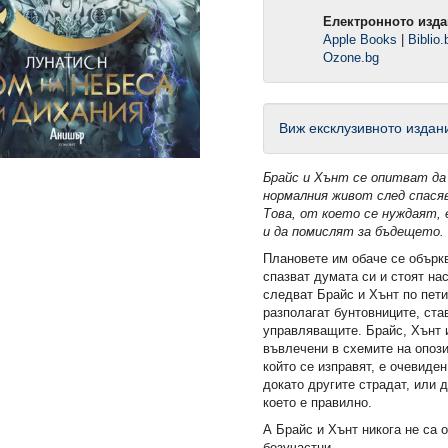
Електронното изда
Apple Books
|
Biblio.
Ozone.bg
Виж ексклузивното издан
Брайс и Хънт се опитват да
нормалния живот след спася
Това, от което се нуждаят,
и да помислят за бъдещето.
Плановете им обаче се объркв
спазват думата си и стоят на
следват Брайс и Хънт по пети
разполагат бунтовниците, ста
управляващите. Брайс, Хънт 
въвлечени в схемите на опози
омията (Е-
2: Защитникът (Е-книга)
Ръкопис 2244 (Е-кн
който се изправят, е очевиден
докато другите страдат, или д
което е правилно.
13,49 €
12,49 €
А Брайс и Хънт никога не са 
.
26,38 лв.
24,43 лв.
безучастни.