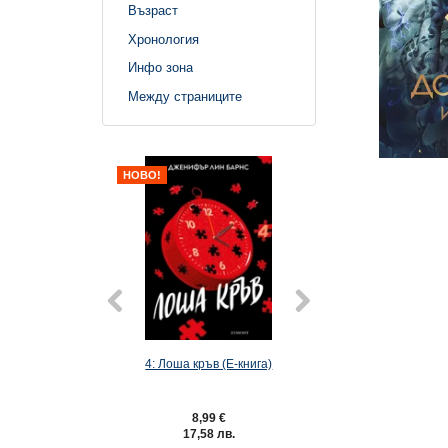
Възраст
Хронология
Инфо зона
Между страниците
НОВО!
4: Лоша кръв (Е-книга)
6: Господар на лак
книга)
8,99 €
9,49 €
17,58 лв.
18,56 лв