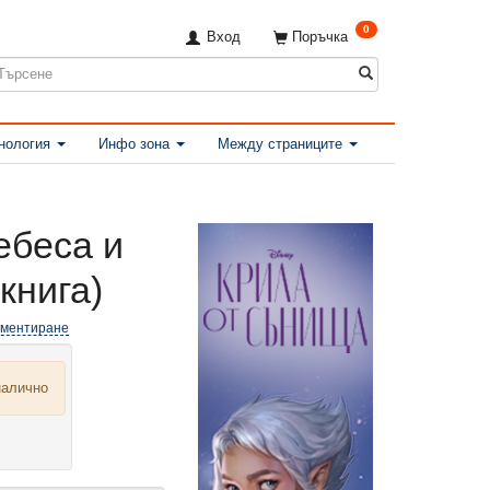
0
Вход
Поръчка
нология
Инфо зона
Между страниците
ебеса и
книга)
оментиране
налично