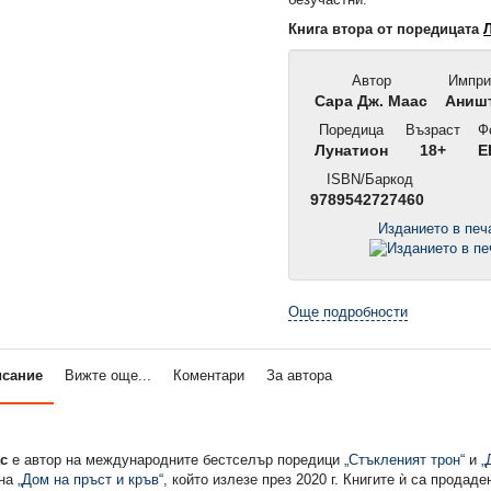
Книга втора от поредицата
Автор
Импри
Сара Дж. Маас
Аниш
Поредица
Възраст
Ф
Лунатион
18+
E
ISBN/Баркод
9789542727460
Изданието в пе
Още подробности
исание
Вижте още...
Коментари
За автора
ас
е aвтор на международните бестселър поредици
„Стъкленият трон“
и
„
ана
„Дом на пръст и кръв“
, който излезе през 2020 г. Книгите ѝ са продаде