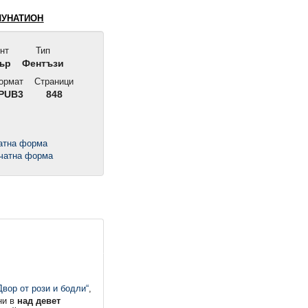
ЛУНАТИОН
нт
Тип
ър
Фентъзи
ормат
Страници
PUB3
848
чатна форма
Двор от рози и бодли“
,
ни в
над девет