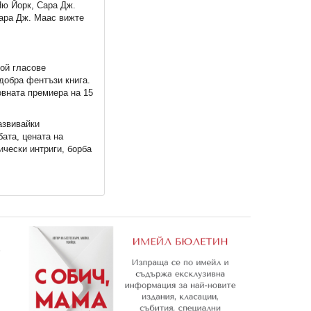
Ню Йорк, Сара Дж.
Сара Дж. Маас вижте
рой гласове
-добра фентъзи книга.
овната премиера на 15
азвивайки
ата, цената на
ически интриги, борба
е