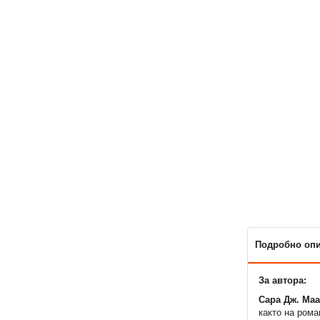
Подробно оп
За автора:
Сара Дж. Ма
както на ром