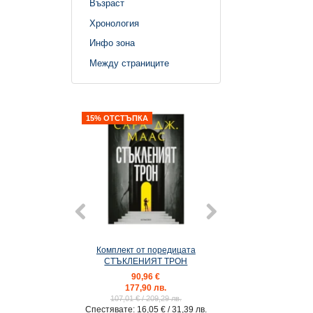
Възраст
Хронология
Инфо зона
Между страниците
15% ОТСТЪПКА
Комплект от поредицата
7: Кралство на 
СТЪКЛЕНИЯТ ТРОН
(илюстрация Джи
90,96 €
17,90 €
177,90 лв.
35,01 лв
107,01 €
/ 209,29 лв.
Спестявате:
16,05 €
/ 31,39 лв.