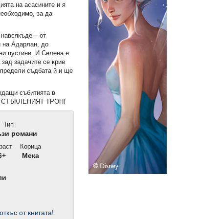
ията на асасините и я
необходимо, за да
 навсякъде – от
и на Адарлан, до
ни пустини. И Селена е
 зад задачите се крие
oпредели съдбата й и ще
ждащи събитията в
ца СТЪКЛЕНИЯТ ТРОН!
Тип
зи романи
раст
Корица
6+
Мека
ли
откъс от книгата!