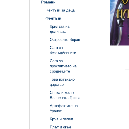
Романи
Фентъзи за деца
Фентъзи
Крилата на
долината
Островите Веран
Сага за
безсъдбовните
Сага за
проклятието на
сродниците
Това изтъкано
царство
Сянка и кост /
Вселената Гриша
Артефактите на
Уранос
Кръв и пепел
Плът и огън