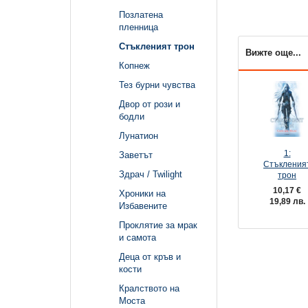
Позлатена
пленница
Стъкленият трон
Вижте още...
Копнеж
Тез бурни чувства
Двор от рози и
бодли
Лунатион
1:
Заветът
Стъкления
Здрач / Twilight
трон
10,17 €
Хроники на
19,89 лв.
Избавените
Проклятие за мрак
и самота
Деца от кръв и
кости
Кралството на
Моста