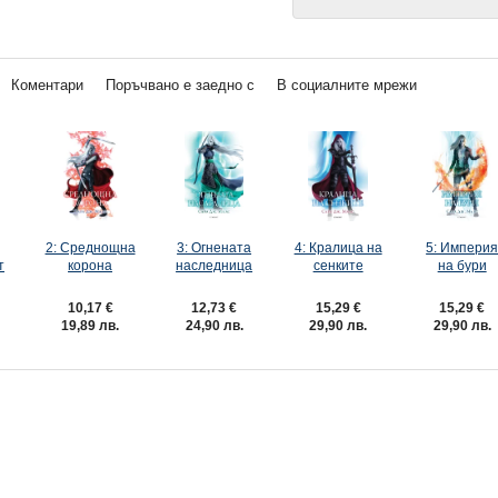
Коментари
Поръчвано е заедно с
В социалните мрежи
2: Среднощна
3: Огнената
4: Кралица на
5: Импери
т
корона
наследница
сенките
на бури
10,17 €
12,73 €
15,29 €
15,29 €
19,89 лв.
24,90 лв.
29,90 лв.
29,90 лв.