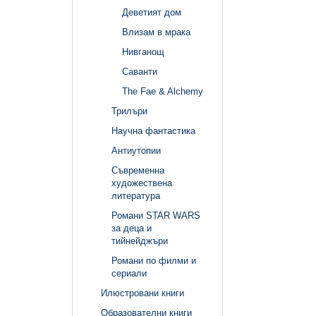
Деветият дом
Влизам в мрака
Нивганощ
Саванти
The Fae & Alchemy
Трилъри
Научна фантастика
Антиутопии
Съвременна
художествена
литература
Романи STAR WARS
за деца и
тийнейджъри
Романи по филми и
сериали
Илюстровани книги
Образователни книги