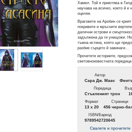
Хамел. Той я приютява в Гилд
научава на всичко, което й е 
оцелее.
Враговете на Аробин се крият
покривите и мръсните вертеп
далечни острови и смъртонос
задължена да ги унищожи. Но
тъмна истина, която ще пред
разбие сърцето й завинаги…
Прочетете историите, предхо
световноизвестната пореди
Автор
Сара Дж. Маас
Фентъ
Поредица
Въз
Стъкленият трон
1
Формат
Страници
13 x 20
456 черно-бе
ISBN/Баркод
9789542720645
Свалете и прочетете 