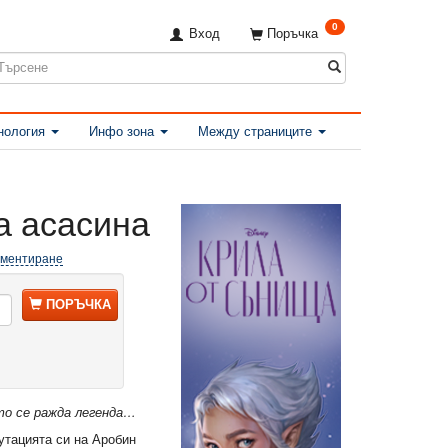
0
Вход
Поръчка
нология
Инфо зона
Между страниците
а асасина
оментиране
ПОРЪЧКА
то се ражда легенда…
тацията си на Аробин