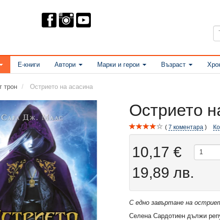
Е-книги
Автори
Марки и герои
Възраст
Хро
т трон
Острието на асасина
Острието н
7
коментара
К
10,17 €
19,89 лв.
С едно завъртане на острие
Селена Сардотиен дължи репу