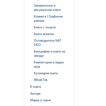
Занимателни и
рисувателни книги
Kомикси | Графични
романи
Книги с пъзели
Книги играчки
Пътеводители NAT
GEO
Биографии и книги на
звезди
Компютърни и видео
игри
Кулинарни книги
#BookTok
Е-книги
Автори
Марки и герои