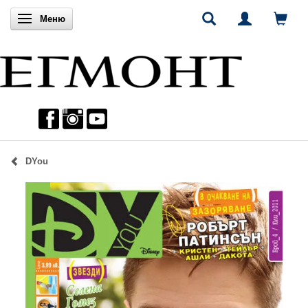
Включи навигацията
Меню
DYou