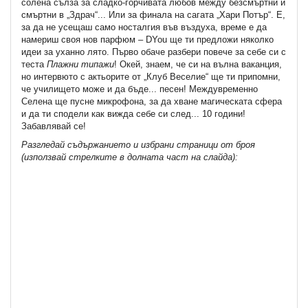
солена сълза за сладко-горчивата любов между безсмъртни и
смъртни в „Здрач“... Или за финала на сагата „Хари Потър“. Е,
за да не усещаш само носталгия във въздуха, време е да
намериш своя нов парфюм – DYou ще ти предложи няколко
идеи за уханно лято. Първо обаче разбери повече за себе си с
теста
Плажни типажи
! Окей, знаем, че си на вълна ваканция,
но интервюто с актьорите от „Клуб Веселие“ ще ти припомни,
че училището може и да бъде... песен! Междувременно
Селена ще пусне микрофона, за да хване магическата сфера
и да ти сподели как вижда себе си след... 10 години!
Забавлявай се!
Разгледай съдържанието и избрани страници от броя
(използвай стрелките в долната част на слайда):