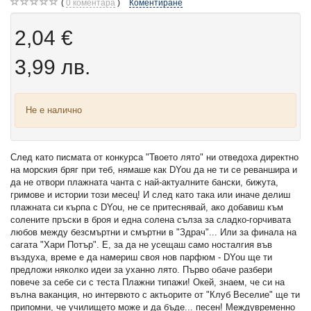
0
коментара
Коментиране
2,04 €
3,99 лв.
Не е налично
След като писмата от конкурса "Твоето лято" ни отведоха директно
на морския бряг при теб, нямаше как DYou да не ти се реваншира и
да не отвори плажната чанта с най-актуалните бански, бижута,
гримове и истории този месец! И след като така или иначе делиш
плажната си кърпа с DYou, не се притеснявай, ако добавиш към
солените пръски в броя и една солена сълза за сладко-горчивата
любов между безсмъртни и смъртни в "Здрач"... Или за финала на
сагата "Хари Потър". Е, за да не усещаш само носталгия във
въздуха, време е да намериш своя нов парфюм - DYou ще ти
предложи няколко идеи за уханно лято. Първо обаче разбери
повече за себе си с теста Плажни типажи! Окей, знаем, че си на
вълна ваканция, но интервюто с актьорите от "Клуб Веселие" ще ти
припомни, че училището може и да бъде... песен! Междувременно