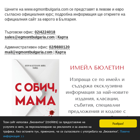
Цените на www.egmontbulgaria.com се представят в левове и евро
съгласно официалния курс; подробна информация ще откриете на
официалния сайт за еврото в България
.
Търговски офис:
02/4224018
sales@egmontbulgaria.com
|
Карта
Административен офис:
02/9880120
mail@egmontbulgaria.com
|
Карта
Този сайт използва „бисквитки“ (cookies) за предоставяне на
Разбрах!
услугите в него, за персонализиране на рекламите и за анализ на
трафика. Ако останете тук, приемаме, че се съгласявате с употребата на „бисквитки“.
Повече
Абониране
информация >>