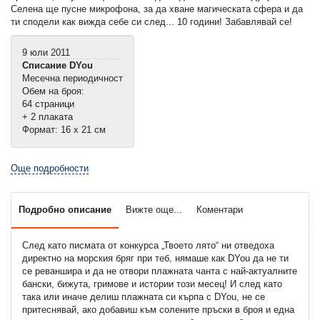
Селена ще пусне микрофона, за да хване магическата сфера и да
ти сподели как вижда себе си след... 10 години! Забавлявай се!
9 юли 2011
Списание DYou
Месечна периодичност
Обем на броя:
64 страници
+ 2 плаката
Формат: 16 х 21 см
Още подробности
Подробно описание
Вижте още...
Коментари
След като писмата от конкурса „Твоето лято“ ни отведоха
директно на морския бряг при теб, нямаше как DYou да не ти
се реваншира и да не отвори плажната чанта с най-актуалните
бански, бижута, гримове и истории този месец! И след като
така или иначе делиш плажната си кърпа с DYou, не се
притеснявай, ако добавиш към солените пръски в броя и една