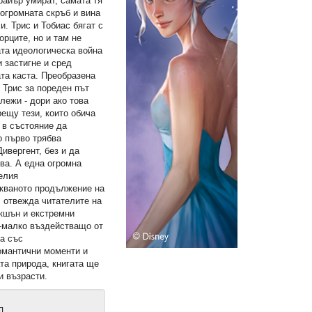
райър умират, самата тя
 огромната скръб и вина
си. Трис и Тобиас бягат с
рците, но и там не
ата идеологическа война
и застигне и сред
та каста. Преобразена
 Трис за пореден път
лежи - дори ако това
рещу тези, които обича
е в състояние да
о първо трябва
ивергент, без и да
ва. А една огромна
елия
акваното продължение на
, отвежда читателите на
екшън и екстремни
-малко въздействащо от
а със
омантични моменти и
та природа, книгата ще
и възрасти.
п