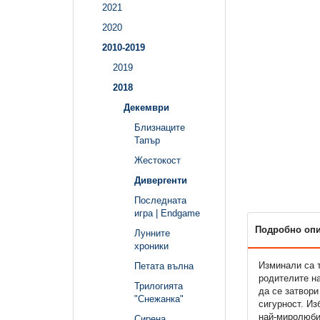
2021
2020
2010-2019
2019
2018
Декември
Близнаците
Тапър
Жестокост
Дивергенти
Последната
игра | Endgame
Подробно оп
Лунните
хроники
Изминали са т
Петата вълна
родителите на
Трилогията
да се затвори
"Снежанка"
сигурност. Из
най-миролюби
Сирена