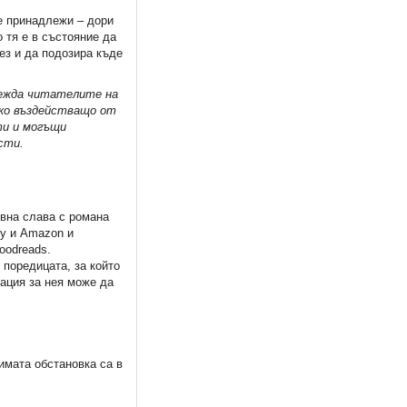
е принадлежи – дори
о тя е в състояние да
ез и да подозира къде
ежда читателите на
лко въздействащо от
ти и могъщи
асти.
овна слава с романа
ly и Amazon и
oodreads.
 поредицата, за който
мация за нея може да
имата обстановка са в