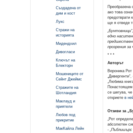
Преобразена с
Създадена от
ако това озна
дим и кост
предотврати к
Лукс
ще я отведе т
Стражи на
„Бунтовници”
историята
едно наситен
предшествени
Мидендхил
прозрения за
Дивогласи
* * *
Ключът на
Авторът
Блекторн
Вероника Рот 
Мошениците от
„Дивергенти”,
Сейнт Джеймс
„Любима книга
Понастоящем п
Стражите на
се шегува, че
Шотландия
откриете
в не
Маклауд и
приятели
Отзиви за „
Любов под
„Рот определе
прикритие
абсолютен син
МакКайла Лейн
-
„Пъблишърс 