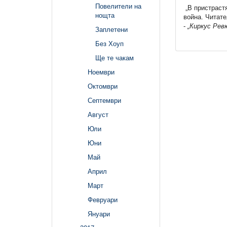
Повелители на
„В пристраст
нощта
война. Читате
-
„Киркус Рев
Заплетени
Без Хоуп
Ще те чакам
Ноември
Октомври
Септември
Август
Юли
Юни
Май
Април
Март
Февруари
Януари