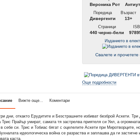
Вероника Рот
Антиу
Поредица
Възраст
Дивергенти
13+
Страници
ISB
440 черно-бели
9789
Изданието в елек
Свалете и прочетете 
Още подробности
исание
Вижте още...
Коментари
ри дни, откакто Ерудитите и Безстрашните избиват безброй Аскети. Три 
 Трис Прайър умират, самата тя застрелва приятеля си Уил, а огромната
 в себе си. Трис и Тобиас бягат с оцелелите Аскети при Миротворците, н
бухналата идеологическа война се разраства и заплашва да ги застигне 
вата каста.