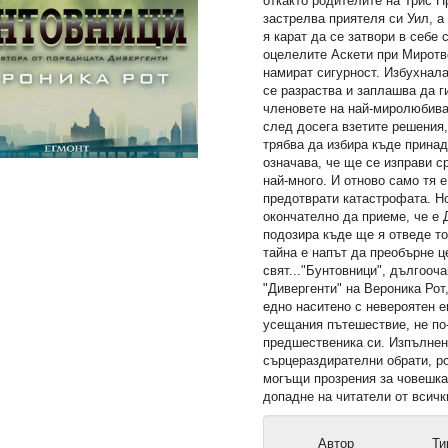
откакто родителите на Трис П
застрелва приятеля си Уил, а
я карат да се затвори в себе 
оцелелите Аскети при Миротво
намират сигурност. Избухнал
се разраства и заплашва да г
членовете на най-миролюбива
след досега взетите решения,
трябва да избира къде принад
означава, че ще се изправи с
най-много. И отново само тя 
предотврати катастрофата. Н
окончателно да приеме, че е Д
подозира къде ще я отведе то
тайна е напът да преобърне ц
свят..."Бунтовници", дългооч
"Дивергенти" на Вероника Рот
едно наситено с невероятен 
усещания пътешествие, не по
предшественика си. Изпълнен
сърцераздирателни обрати, р
могъщи прозрения за човешка
допадне на читатели от всичк
Автор
Ти