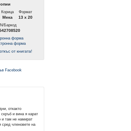
топии
Корица
Формат
Мека
13 x 20
N/Баркод
542708520
тронна форма
откъс от книгата!
дни, откакто
 скръб и вина я карат
о и там не намират
и сред членовете на