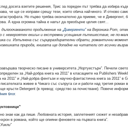
лед досега взетите решения, Трис за пореден път трябва да избира къд
чава, че ще се изправи срещу тези, които обича най-много. И отново сам
атастрофата. Но първо трябва окончателно да приеме, че е Дивергент, б
ова. А една огромна тайна е напът да преобърне целия свят...
, дългоочакваното продължение на
„Дивергенти”
на Вероника Рот, отв
о с невероятен екшън и екстремни усещания пътешествие, не по-ма
ка си. Изпълнена със сърцераздирателни обрати, романтични момен
 човешката природа, книгата ще допадне на читатели от всички възр
завършва творческо писане в университета „Нортуестърн”. Печели свет
 определен за „Най-добра книга на 2011” в класациите на Publishers Week
 на 2011” и „Най-добра фентъзи и научно-фантастична книга за 2011” в G
исателката живее в Чикаго със съпруга си и работи над третия роман в
 ще кръсти Detergent (в превод: средство за почистване). Повече инфор
йния блог
.
Бунтовници”
но знае как да пише. Любовната история, заплетеният сюжет и незабрав
хрон в романа, който ще опияни феновете на първата книга”.
Уикли”