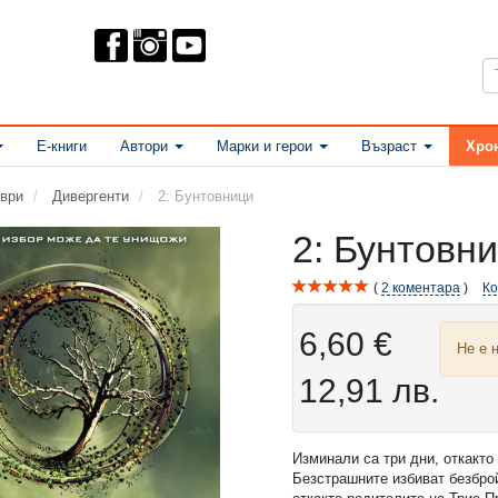
Е-книги
Автори
Марки и герои
Възраст
Хро
ври
Дивергенти
2: Бунтовници
2: Бунтовн
2
коментара
К
6,60 €
Не е 
12,91 лв.
Изминали са три дни, откакто
Безстрашните избиват безброй