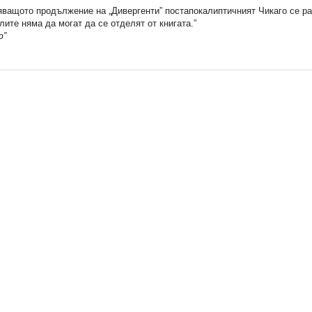
яващото продължение на „Дивергенти” постапокалиптичният Чикаго се ра
лите няма да могат да се отделят от книгата.”
ю”