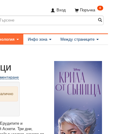
0
Вход
Поръчка
нология
Инфо зона
Между страниците
ици
оментиране
налично
 Ерудитите и
 Аскети. Три дни,