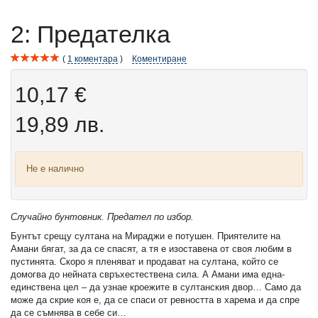
2: Предателка
1
коментара
Коментиране
10,17 €
19,89 лв.
Не е налично
Случайно бунтовник. Предател по избор.
Бунтът срещу султана на Мираджи е потушен. Приятелите на
Амани бягат, за да се спасят, а тя е изоставена от своя любим в
пустинята. Скоро я пленяват и продават на султана, който се
домогва до нейната свръхестествена сила. А Амани има една-
единствена цел – да узнае кроежите в султанския двор… Само да
може да скрие коя е, да се спаси от ревността в харема и да спре
да се съмнява в себе си…