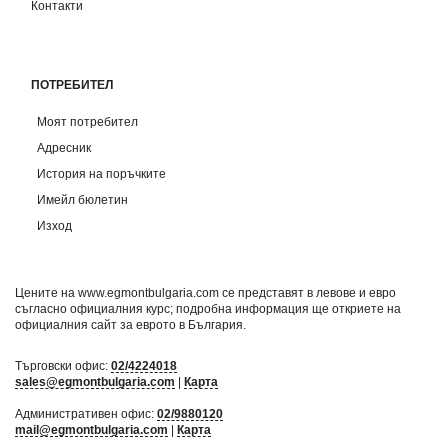
Контакти
ПОТРЕБИТЕЛ
Моят потребител
Адресник
История на поръчките
Имейл бюлетин
Изход
Цените на www.egmontbulgaria.com се представят в левове и евро
съгласно официалния курс; подробна информация ще откриете на
официалния сайт за еврото в България
.
Търговски офис:
02/4224018
sales@egmontbulgaria.com
|
Карта
Административен офис:
02/9880120
mail@egmontbulgaria.com
|
Карта