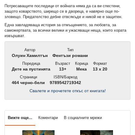
Потресаващите последици от войната няма да са ви спестени,
защото коварството, ширещо се в двореца, е навярно още по-
зловещо. Предателство дебне отвсякъде и никой не е защитен.
Една завладяваща история за отмъщението, за любовта, за
саможертвата, за всички велики и ужасяващи неща, които хората
извършват.
Автор
Тип
Олуин Хамилтън
Фентъзи романи
Поредица
Възраст
Корица
Формат
Дете на пустинята
13+
Мека
13 x 20
Страници
ISBN/Баркод
464 черно-бели
9789542719342
Свалете и прочетете откъс от книгата!
Вижте още...
Коментари
В социалните мрежи