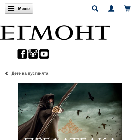
Включи навигацията
Меню
Дете на пустинята