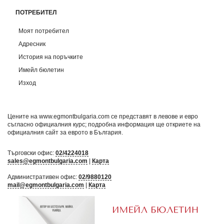
ПОТРЕБИТЕЛ
Моят потребител
Адресник
История на поръчките
Имейл бюлетин
Изход
Цените на www.egmontbulgaria.com се представят в левове и евро
съгласно официалния курс; подробна информация ще откриете на
официалния сайт за еврото в България
.
Търговски офис:
02/4224018
sales@egmontbulgaria.com
|
Карта
Административен офис:
02/9880120
mail@egmontbulgaria.com
|
Карта