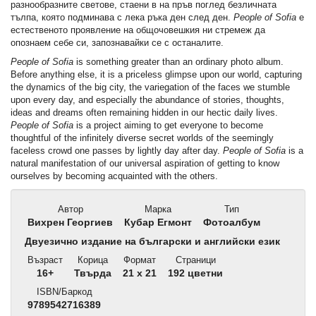
разнообразните светове, стаени в на пръв поглед безличната
тълпа, която подминава с лека ръка ден след ден.
People of Sofia
е
естественото проявление на общочовешкия ни стремеж да
опознаем себе си, запознавайки се с останалите.
People of Sofia
is something greater than an ordinary photo album.
Before anything else, it is a priceless glimpse upon our world, capturing
the dynamics of the big city, the variegation of the faces we stumble
upon every day, and especially the abundance of stories, thoughts,
ideas and dreams often remaining hidden in our hectic daily lives.
People of Sofia
is a project aiming to get everyone to become
thoughtful of the infinitely diverse secret worlds of the seemingly
faceless crowd one passes by lightly day after day.
People of Sofia
is a
natural manifestation of our universal aspiration of getting to know
ourselves by becoming acquainted with the others.
Автор
Марка
Тип
Вихрен Георгиев
Кубар Егмонт
Фотоалбум
Двуезично издание на български и английски език
Възраст
Корица
Формат
Страници
16+
Твърда
21 x 21
192 цветни
ISBN/Баркод
9789542716389