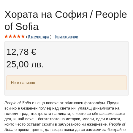
Хората на София / People
of Sofia
5
коментара
Коментиране
12,78 €
25,00 лв.
Не е налично
People of Sofia
е нещо повече от обикновен фотоалбум. Преди
всичко e безценен поглед над света ни, улавящ динамиката на
големия град, пъстротата на лицата, с които се сблъскваме всеки
ден, и, най-вече – богатството на истории, мисли, идеи и мечти,
които често остават скрити в забързаното ни ежедневие.
People of
Sofia
е проект, целящ да накара всеки да се замисли за безкрайно