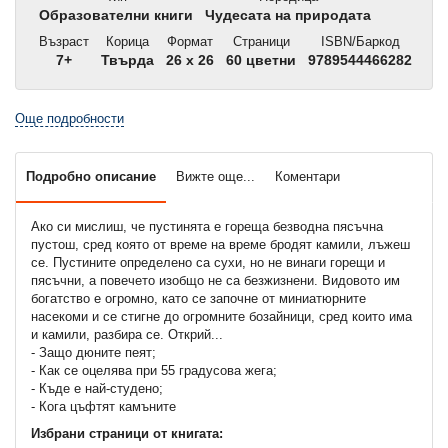
Образователни книги
Чудесата на природата
Възраст
Корица
Формат
Страници
ISBN/Баркод
7+
Твърда
26 x 26
60 цветни
9789544466282
Още подробности
Подробно описание
Вижте още...
Коментари
Ако си мислиш, че пустинята е гореща безводна пясъчна
пустош, сред която от време на време бродят камили, лъжеш
се. Пустините определено са сухи, но не винаги горещи и
пясъчни, а повечето изобщо не са безжизнени. Видовото им
богатство е огромно, като се започне от миниатюрните
насекоми и се стигне до огромните бозайници, сред които има
и камили, разбира се. Открий...
- Защо дюните пеят;
- Как се оцелява при 55 градусова жега;
- Къде е най-студено;
- Кога цъфтят камъните
Избрани страници от книгата: