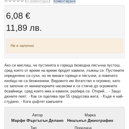
0
коментара
Коментиране
6,08 €
11,89 лв.
Не е налично
Ако си мислиш, че пустинята е гореща безводна пясъчна пустош,
сред която от време на време бродят камили, лъжеш се. Пустините
определено са сухи, но не винаги горещи и пясъчни, а повечето
изобщо не са безжизнени. Видовото им богатство е огромно, като
се започне от миниатюрните насекоми и се стигне до огромните
бозайници, сред които има и камили, разбира се. Открий... - Защо
дюните пеят; - Как се оцелява при 55 градусова жега; - Къде е най-
студено; - Кога цъфтят камъните
Автор
Марка
Марфе Фъргъсън Делано
Нешънъл Джиографик
Тип
Поредица