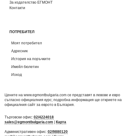
За издателство ЕГМОНТ
Контакти
ПОТРЕБИТЕЛ
Моят потребител
Адресник
История на поръчките
Имейл бюлетин
Изход
Цените на www.egmontbulgaria.com се представят в левове и евро
съгласно официалния курс; подробна информация ще откриете на
официалния сайт за еврото в България
.
Търговски офис:
02/4224018
sales@egmontbulgaria.com
|
Карта
Административен офис:
02/9880120