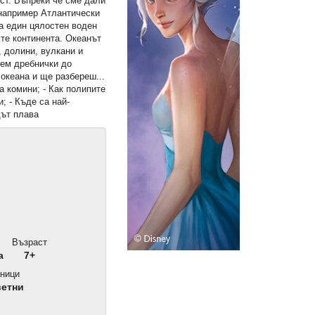
ст. Въпреки че сме дали
 например Атлантически
а един цялостен воден
те континента. Океанът
, долини, вулкани и
сем дребнички до
 океана и ще разбереш...
а комини; - Как полипите
; - Къде са най-
дът плава
Възраст
а
7+
ници
ветни