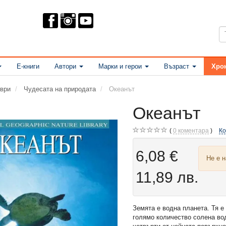
Е-книги
Автори
Марки и герои
Възраст
Хро
ври
Чудесата на природата
Океанът
Океанът
0
коментара
К
6,08 €
Не е 
11,89 лв.
Земята е водна планета. Тя е 
голямо количество солена вод