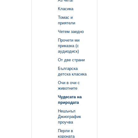
Аз чета!
Класика
Томас и
приятели
Четем заедно
Прочети ми
приказка (с
аудиодиск)
От две страни
Българска
детска класика
Очи в очи с
животните
Чудесата на
природата
Нешънъл
Джиографик
проучва
Перли в
короната