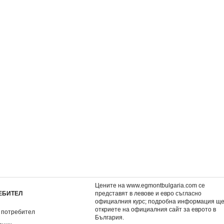
та
Насекомите
Земята
6,08 €
6,08 €
.
11,89 лв.
11,89 лв.
Цените на www.egmontbulgaria.com се
ЕБИТЕЛ
представят в левове и евро съгласно
официалния курс; подробна информация щ
откриете на
официалния сайт за еврото в
 потребител
България
.