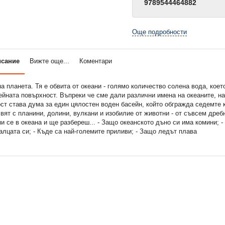
9789544464882
Още подробности
исание
Вижте още...
Коментари
а планета. Тя е обвита от океани - голямо количество солена вода, коет
ейната повърхност. Въпреки че сме дали различни имена на океаните, н
ст става дума за един цялостен воден басейн, който обгражда седемте 
вят с планини, долини, вулкани и изобилие от животни - от съвсем дреб
пи се в океана и ще разбереш... - Защо океанското дъно си има комини; -
алцата си; - Къде са най-големите приливи; - Защо ледът плава