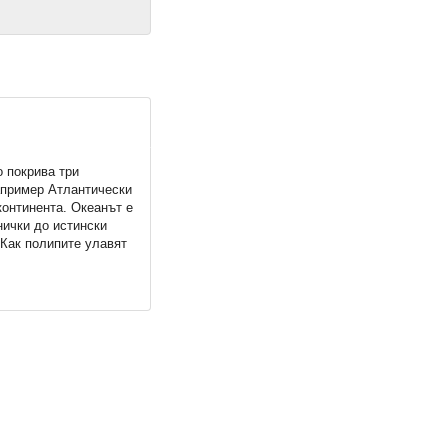
о покрива три
апример Атлантически
континента. Океанът е
нички до истински
 Как полипите улавят