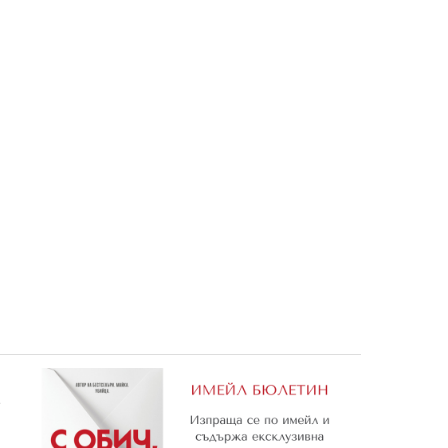
Рибите
6,08 €
11,89 лв.
е