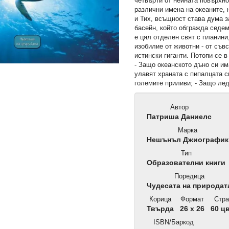
четвърти от нейната повърхно
различни имена на океаните,
и Тих, всъщност става дума з
басейн, който обгражда седем
е цял отделен свят с планини
изобилие от животни - от съв
истински гиганти. Потопи се в
- Защо океанското дъно си им
улавят храната с пипалцата си
големите приливи; - Защо ле
Автор
Патриша Даниелс
Марка
Нешънъл Джиографик
Тип
Образователни книги
Поредица
Чудесата на природат
Корица
Формат
Стра
Твърда
26 x 26
60 ц
ISBN/Баркод