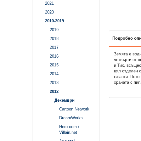
2021
2020
2010-2019
2019
Подробно оп
2018
2017
Земята е водн
2016
четвърти от н
2015
и Тих, всъщно
цял отделен с
2014
гиганти. Пото
храната с пип
2013
2012
Декември
Cartoon Network
DreamWorks
Hero.com /
Villain.net