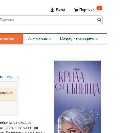
0
Вход
Поръчка
нология
Инфо зона
Между страниците
оментиране
налично
обвита от океани -
а, което покрива три