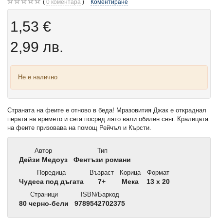
0
коментара
Коментиране
1,53 €
2,99 лв.
Не е налично
Страната на феите е отново в беда! Мразовития Джак е откраднал
перата на времето и сега посред лято вали обилен сняг. Кралицата
на феите призовава на помощ Рейчъл и Кърсти.
Автор
Тип
Дейзи Медоуз
Фентъзи романи
Поредица
Възраст
Корица
Формат
Чудеса под дъгата
7+
Мека
13 x 20
Страници
ISBN/Баркод
80 черно-бели
9789542702375