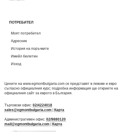
ПОТРЕБИТЕЛ
Моят потребител
Адресник
История на поръчките
Имейл бюлетин
Изход
Цените на www.egmontbulgaria.com се представят в левове и евро
съгласно официалния курс; подробна информация ще откриете на
официалния сайт за еврото в България
.
Търговски офис:
02/4224018
sales@egmontbulgaria.com
|
Карта
Административен офис:
02/9880120
mail@egmontbulgaria.com
|
Карта