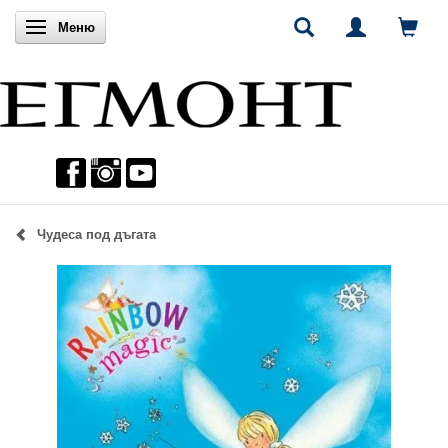
Включи навигацията
Меню
Чудеса под дъгата