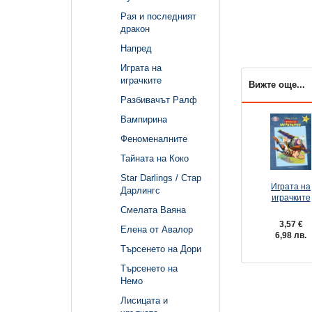
Рая и последният
дракон
Напред
Играта на
играчките
Вижте още...
Разбивачът Ралф
Вампирина
Феноменалните
Тайната на Коко
Star Darlings / Стар
Играта на
Дарлингс
играчките
Смелата Ваяна
3,57 €
Елена от Авалор
6,98 лв.
Търсенето на Дори
Търсенето на
Немо
Лисицата и