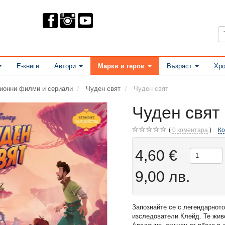
Е-книги
Автори
Марки и герои
Възраст
Хро
ционни филми и сериали
Чуден свят
Чуден свят
Чуден свят
0
коментара
К
4,60 €
9,00 лв.
Запознайте се с легендарнот
изследователи Клейд. Те жив