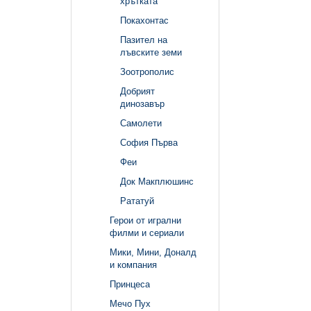
хрътката
Покахонтас
Пазител на
лъвските земи
Зоотрополис
Добрият
динозавър
Самолети
София Първа
Феи
Док Макплюшинс
Рататуй
Герои от игрални
филми и сериали
Мики, Мини, Доналд
и компания
Принцеса
Мечо Пух