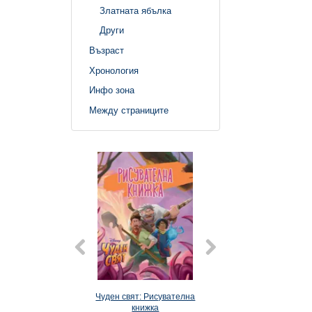
Златната ябълка
Други
Възраст
Хронология
Инфо зона
Между страниците
Чуден свят: Рисувателна
Чуден свят: Забава
книжка