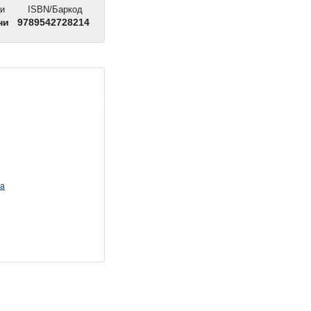
и
ISBN/Баркод
ни
9789542728214
на