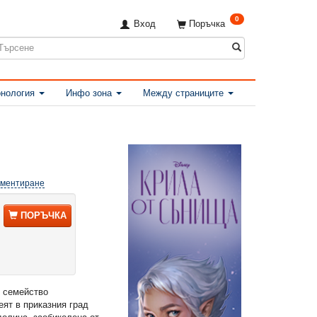
0
Вход
Поръчка
нология
Инфо зона
Между страниците
оментиране
ПОРЪЧКА
о семейство
еят в приказния град