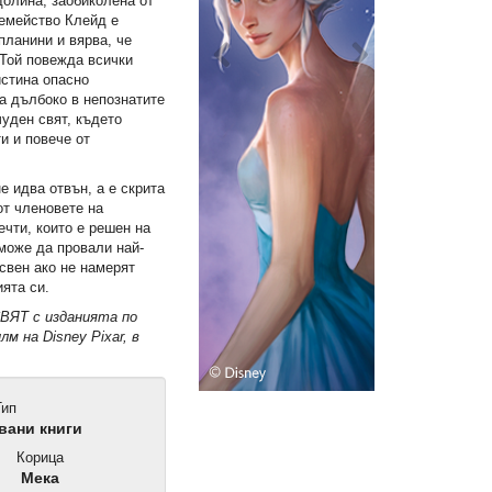
долина, заобиколена от
семейство Клейд е
планини и вярва, че
 Той повежда всички
истина опасно
а дълбоко в непознатите
чуден свят, където
и и повече от
е идва отвън, а е скрита
от членовете на
чти, които е решен на
 може да провали най-
свен ако не намерят
ята си.
ВЯТ с изданията по
м на Disney Pixar, в
.
ип
ани книги
Корица
Мека