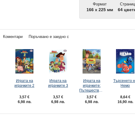
Формат
Страниц
166 x 225 мм
64 цвет
Коментари
Поръчвано е заедно с
Играта на
Играта на
Играта на
Търсенето 
играчките 2
играчките 3
играчките:
Немо
Пътешествието
3,57 €
3,57 €
8,64 €
3,57 €
6,98 лв.
6,98 лв.
16,90 лв.
6,98 лв.