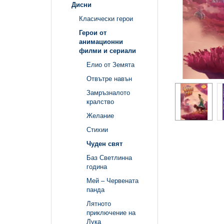
Дисни
Класически герои
Герои от
анимационни
филми и сериали
Елио от Земята
Отвътре навън
Замръзналото
кралство
Желание
Стихии
Чуден свят
Баз Светлинна
година
Мей – Червената
панда
Лятното
приключение на
Лука