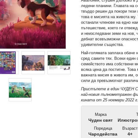
Авалония, сгушен дълбоко в 
ледени планини. Главата на 
твърдо решен да покори тези 
това е мисията на живота му.
останали членове на едно на
пътешествие, което ги отвежд
и неизследвани земи на нов, 
дебнат всевъзможни опасност
удивителни същества.
Най-голямата заплаха обаче н
сред самите тях. Всеки един 
семейството има собствени ме
всяка цена да постигне. Това
важната мисия в живота им, о
сили да превъзмогнат различи
Пристъпете в един ЧУДЕН С
най-новия пълнометражен фил
кината от 25 ноември 2022 г
Марка
Т
Чуден свят
Илюстров
Поредица
Възраст
Чародейства
4+