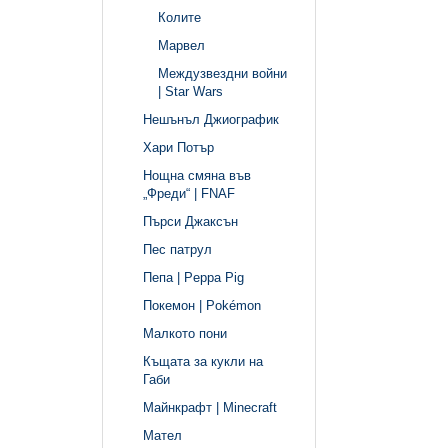
Колите
Марвел
Междузвездни войни
| Star Wars
Нешънъл Джиографик
Хари Потър
Нощна смяна във
„Фреди“ | FNAF
Пърси Джаксън
Пес патрул
Пепа | Peppa Pig
Покемон | Pokémon
Малкото пони
Къщата за кукли на
Габи
Майнкрафт | Minecraft
Мател