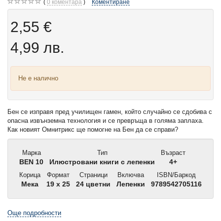
0
коментара
Коментиране
2,55 €
4,99 лв.
Не е налично
Бен се изправя пред училищен гамен, който случайно се сдобива с
опасна извънземна технология и се превръща в голяма заплаха.
Как новият Омнитрикс ще помогне на Бен да се справи?
Марка
Тип
Възраст
BEN 10
Илюстровани книги с лепенки
4+
Корица
Формат
Страници
Включва
ISBN/Баркод
Мека
19 x 25
24 цветни
Лепенки
9789542705116
Още подробности