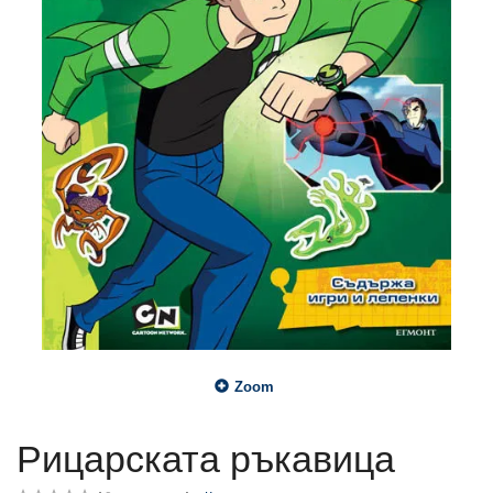
Zoom
Рицарската ръкавица