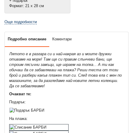
+ подарък
Формат: 21 х 28 см
Още подробности
Подробно описание
Коментари
Лятото е в разгара си и най-накрая аз и моите дружки
отиваме на море! Там ще си правим слънчеви бани, ще
строим пясъчни замъци, ще играем на топка... А ти как
обичаш да се забавляваш на плажа? Реши теста от този
брой и разбери какъв плажен тип си. След това ела с мен по
магазините, за да разгледаме най-новите летни колекции.
Да се забавляваме!
Очакват те:
Подарък:
На плажа: