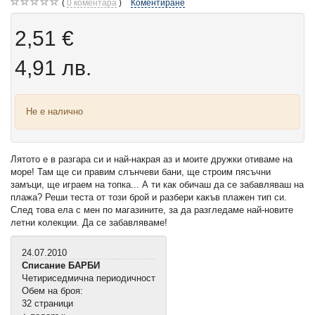
0
коментара
Коментиране
2,51 €
4,91 лв.
Не е налично
Лятото е в разгара си и най-накрая аз и моите дружки отиваме на
море! Там ще си правим слънчеви бани, ще строим пясъчни
замъци, ще играем на топка... А ти как обичаш да се забавляваш на
плажа? Реши теста от този брой и разбери какъв плажен тип си.
След това ела с мен по магазините, за да разгледаме най-новите
летни колекции. Да се забавляваме!
24.07.2010
Списание БАРБИ
Четириседмична периодичност
Обем на броя:
32 страници