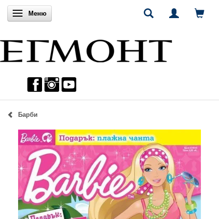
Включи навигацията
Меню
Барби