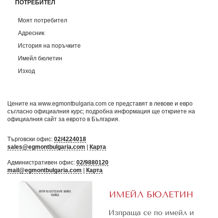
ПОТРЕБИТЕЛ
Моят потребител
Адресник
История на поръчките
Имейл бюлетин
Изход
Цените на www.egmontbulgaria.com се представят в левове и евро
съгласно официалния курс; подробна информация ще откриете на
официалния сайт за еврото в България
.
Търговски офис:
02/4224018
sales@egmontbulgaria.com
|
Карта
Административен офис:
02/9880120
mail@egmontbulgaria.com
|
Карта