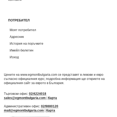
ПОТРЕБИТЕЛ
Моят потребител
Адресник
История на поръчките
Имейл бюлетин
Изход
Цените на www.egmontbulgaria.com се представят в левове и евро
съгласно официалния курс; подробна информация ще откриете на
официалния сайт за еврото в България
.
Търговски офис:
02/4224018
sales@egmontbulgaria.com
|
Карта
Административен офис:
02/9880120
mail@egmontbulgaria.com
|
Карта