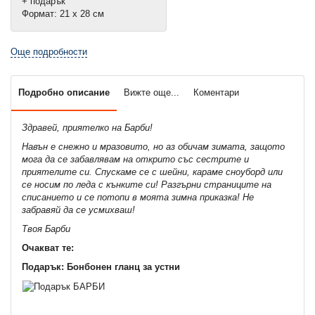
+ подарък
Формат: 21 х 28 см
Още подробности
Подробно описание
Вижте още...
Коментари
Здравей, приятелко на Барби!
Навън е снежно и мразовито, но аз обичам зимата, защото
мога да се забавлявам на открито със сестрите и
приятелите си. Спускаме се с шейни, караме сноуборд или
се носим по леда с кънките си! Разгърни страниците на
списанието и се потопи в моята зимна приказка! Не
забравяй да се усмихваш!
Твоя Барби
Очакват те:
Подарък: Бонбонен гланц за устни