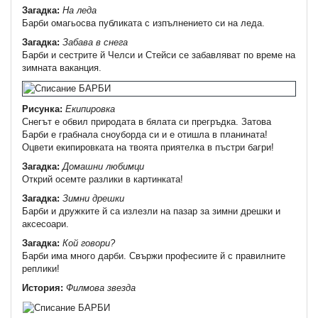
Загадка:
На леда
Барби омагьосва публиката с изпълнението си на леда.
Загадка:
Забава в снега
Барби и сестрите й Челси и Стейси се забавляват по време на
зимната ваканция.
Рисунка:
Екипировка
Снегът е обвил природата в бялата си прегръдка. Затова
Барби е грабнала сноуборда си и е отишла в планината!
Оцвети екипировката на твоята приятелка в пъстри багри!
Загадка:
Домашни любимци
Открий осемте разлики в картинката!
Загадка:
Зимни дрешки
Барби и дружките й са излезли на пазар за зимни дрешки и
аксесоари.
Загадка:
Кой говори?
Барби има много дарби. Свържи професиите й с правилните
реплики!
История:
Филмова звезда