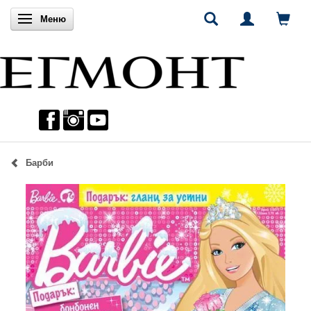
Включи навигацията
Меню
Барби