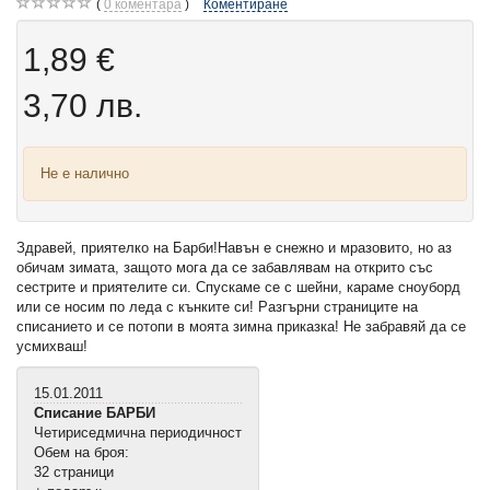
0
коментара
Коментиране
1,89 €
3,70 лв.
Не е налично
Здравей, приятелко на Барби!Навън е снежно и мразовито, но аз
обичам зимата, защото мога да се забавлявам на открито със
сестрите и приятелите си. Спускаме се с шейни, караме сноуборд
или се носим по леда с кънките си! Разгърни страниците на
списанието и се потопи в моята зимна приказка! Не забравяй да се
усмихваш!
15.01.2011
Списание БАРБИ
Четириседмична периодичност
Обем на броя:
32 страници