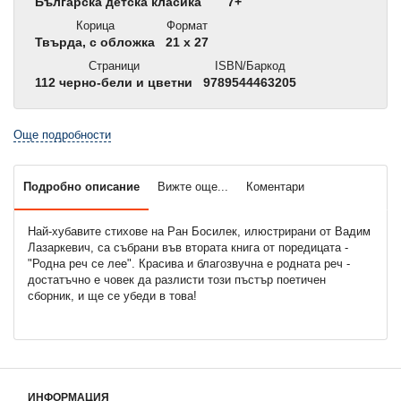
Българска детска класика
7+
Корица
Формат
Твърда, с обложка
21 x 27
Страници
ISBN/Баркод
112 черно-бели и цветни
9789544463205
Още подробности
Подробно описание
Вижте още...
Коментари
Най-хубавите стихове на Ран Босилек, илюстрирани от Вадим
Лазаркевич, са събрани във втората книга от поредицата -
"Родна реч се лее". Красива и благозвучна е родната реч -
достатъчно е човек да разлисти този пъстър поетичен
сборник, и ще се убеди в това!
ИНФОРМАЦИЯ