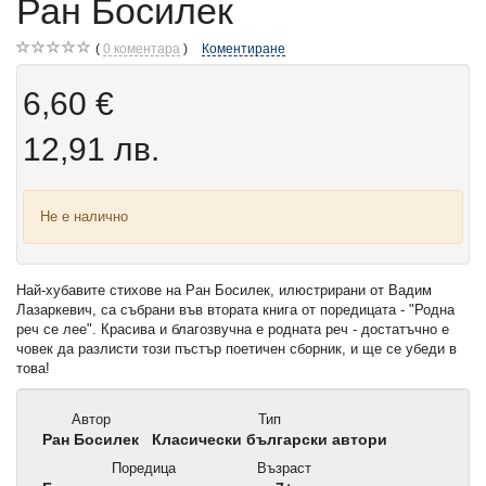
Ран Босилек
0
коментара
Коментиране
6,60 €
12,91 лв.
Не е налично
Най-хубавите стихове на Ран Босилек, илюстрирани от Вадим
Лазаркевич, са събрани във втората книга от поредицата - "Родна
реч се лее". Красива и благозвучна е родната реч - достатъчно е
човек да разлисти този пъстър поетичен сборник, и ще се убеди в
това!
Автор
Тип
Ран Босилек
Класически български автори
Поредица
Възраст