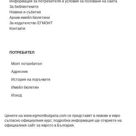
Информация за потребителя и условия за ползване на сайта
За библиотеките
Новини и събития
Архив имейл бюлетини
За издателство ЕГМОНТ
Контакти
ПОТРЕБИТЕЛ
Моят потребител
Адресник
История на поръчките
Имейл бюлетин
Изход
Цените на www.egmontbulgaria.com се представят в левове и евро
съгласно официалния курс; подробна информация ще откриете на
официалния сайт за еврото в България
.