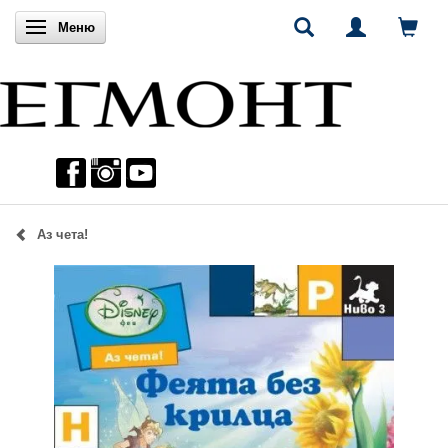
Включи навигацията
Меню
Аз чета!