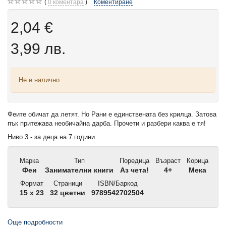
0
коментара
Коментиране
2,04 €
3,99 лв.
Не е налично
Феите обичат да летят. Но Рани е единствената без крилца. Затова
пък притежава необичайна дарба. Прочети и разбери каква е тя!
Ниво 3 - за деца на 7 години.
Марка
Тип
Поредица
Възраст
Корица
Феи
Занимателни книги
Аз чета!
4+
Мека
Формат
Страници
ISBN/Баркод
15 x 23
32 цветни
9789542702504
Още подробности