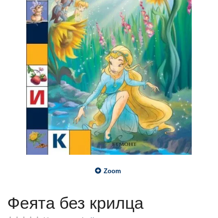
Zoom
Феята без крилца