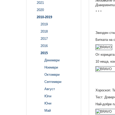
любимите ти
2021
Дивергенти
2020
* * *
2010-2019
2019
2018
Звезден сти
2017
Битката на 
2016
2015
От корицата
Декември
10 неща, ко
Ноември
Октомври
Септември
Август
Хороскоп: Т
Юли
Тест: Довер
Юни
Най-добре п
Май