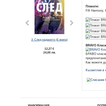
Плакати:
Fift Harmony,
3: След падането (Е-книга)
Швейцар
BRAVO Класа
12,27 €
12,73 €
24,00 лв.
24,90 лв
БРАВО класаци
предпочитани
Как можете да
Късметлии в ж
ИНФОРМАЦИЯ
ПОТР