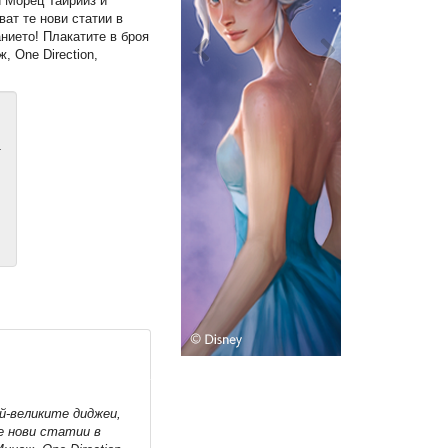
и Морец Тайрийз и
ват те нови статии в
нието! Плакатите в броя
, One Direction,
т
й-великите диджеи,
е нови статии в