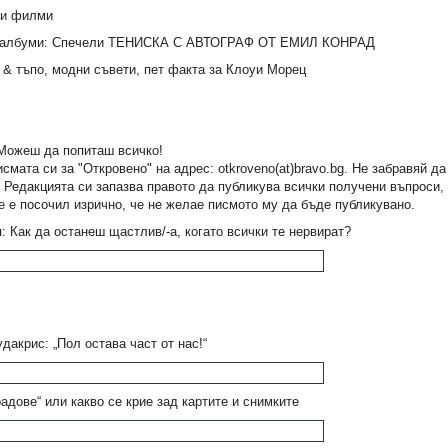
 и филми
 албуми: Спечели ТЕНИСКА С АВТОГРАФ ОТ ЕМИЛ КОНРАД
 & тъпо, модни съвети, пет факта за Клоуи Морец
Можеш да попиташ всичко!
смата си за "Откровено" на адрес: otkroveno(at)bravo.bg. Не забравяй д
! Редакцията си запазва правото да публикува всички получени въпроси,
е е посочил изрично, че не желае писмото му да бъде публикувано.
: Как да останеш щастлив/-а, когато всички те нервират?
дакрис: „Пол остава част от нас!“
радове“ или какво се крие зад картите и снимките