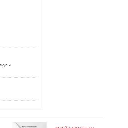
ро на
Маша и Мечока: Скоро на
Любими филмови герои
училище 4
Замръзналото кралств
0,81 €
5,06 €
1,58 лв.
9,90 лв.
вкус и