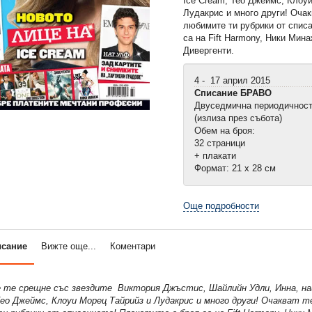
Ice Cream, Тео Джеймс, Клоу
Лудакрис и много други! Очак
любимите ти рубрики от списа
са на Fift Harmony, Ники Минаж
Дивергенти.
4 - 17 април 2015
Списание БРАВО
Двуседмична периодичнос
(излиза през събота)
Обем на броя:
32 страници
+ плакати
Формат: 21 х 28 см
Още подробности
исание
Вижте още...
Коментари
 те срещне със звездите Виктория Джъстис, Шайлийн Удли, Инна, на
Тео Джеймс, Клоуи Морец Тайрийз и Лудакрис и много други! Очакват т