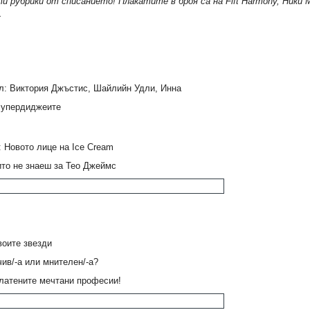
 рубрики от списанието! Плакатите в броя са на Fift Harmony, Ники Ми
.
л: Виктория Джъстис, Шайлийн Удли, Инна
супердиджеите
: Новото лице на Ice Cream
ито не знаеш за Тео Джеймс
воите звезди
чив/-а или мнителен/-а?
латените мечтани професии!