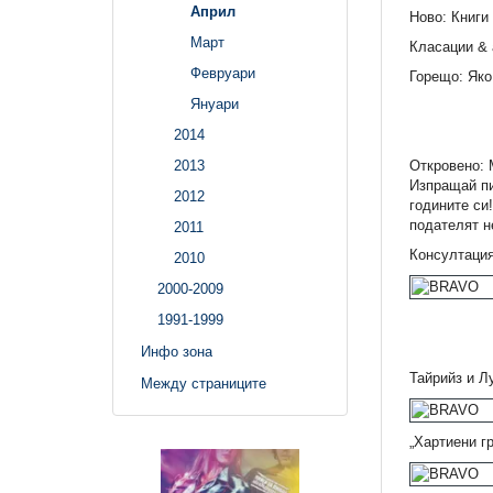
Април
Ново: Книги
Март
Класации &
Февруари
Горещо: Яко
Януари
2014
Откровено:
2013
Изпращай пи
2012
годините си
подателят н
2011
Консултация
2010
2000-2009
1991-1999
Инфо зона
Тайрийз и Лу
Между страниците
„Хартиени г