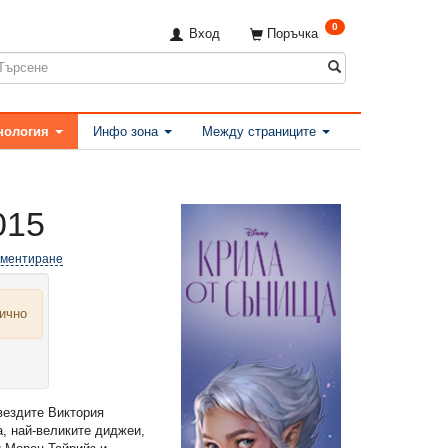
0
Вход
Поръчка
нология
Инфо зона
Между страниците
015
оментиране
лично
вездите Виктория
, най-великите диджеи,