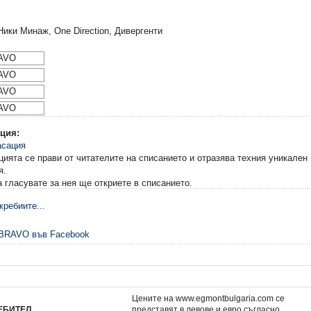
 Ники Минаж, One Direction, Дивергенти
ия
Камбанка и легендата за
Маша и Мечока: Ско
приказния звяр
училище 3
ция:
3,57 €
0,81 €
.
6,98 лв.
1,58 лв.
ята се прави от читателите на списанието и отразява техния уникален 
я.
 гласувате за нея ще откриете в списанието.
ребиите...
Цените на www.egmontbulgaria.com се
ЕБИТЕЛ
представят в левове и евро съгласно