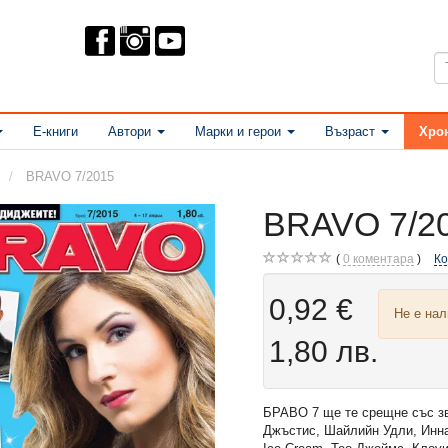
Е-книги
Автори
Марки и герои
Възраст
Хро
BRAVO 7/2015
BRAVO 7/2
0
коментара
К
0,92 €
Не е на
1,80 лв.
БРАВО 7 ще те срещне със з
Джъстис, Шайлийн Удли, Инна