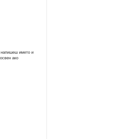
а напишеш името и
 освен ако