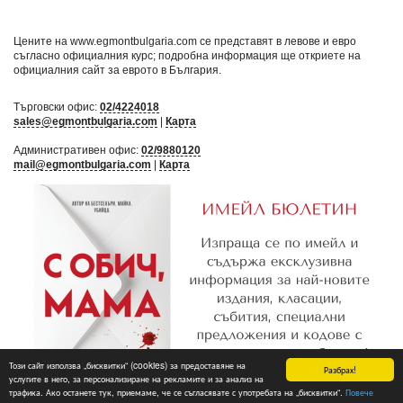
Цените на www.egmontbulgaria.com се представят в левове и евро
съгласно официалния курс; подробна информация ще откриете на
официалния сайт за еврото в България
.
Търговски офис:
02/4224018
sales@egmontbulgaria.com
|
Карта
Административен офис:
02/9880120
mail@egmontbulgaria.com
|
Карта
Този сайт използва „бисквитки“ (cookies) за предоставяне на
Разбрах!
услугите в него, за персонализиране на рекламите и за анализ на
трафика. Ако останете тук, приемаме, че се съгласявате с употребата на „бисквитки“.
Повече
Абониране