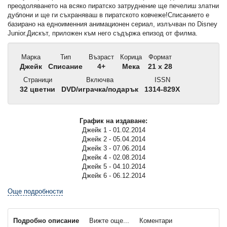
преодоляването на всяко пиратско затруднение ще печелиш златни
дублони и ще ги съхраняваш в пиратското ковчеже!Списанието е
базирано на едноименния анимационен сериал, излъчван по Disney
Junior.Дискът, приложен към него съдържа епизод от филма.
Марка
Тип
Възраст
Корица
Формат
Джейк
Списание
4+
Мека
21 x 28
Страници
Включва
ISSN
32 цветни
DVD/играчка/подарък
1314-829X
График на издаване:
Джейк 1 - 01.02.2014
Джейк 2 - 05.04.2014
Джейк 3 - 07.06.2014
Джейк 4 - 02.08.2014
Джейк 5 - 04.10.2014
Джейк 6 - 06.12.2014
Още подробности
Подробно описание
Вижте още...
Коментари