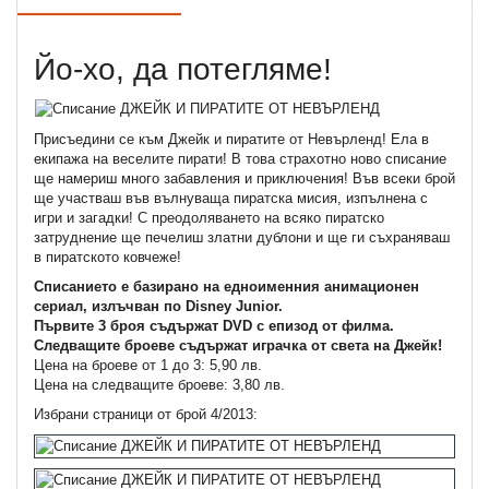
Йо-хо, да потегляме!
Присъедини се към Джейк и пиратите от Невърленд! Ела в
екипажа на веселите пирати! В това страхотно ново списание
ще намериш много забавления и приключения! Във всеки брой
ще участваш във вълнуваща пиратска мисия, изпълнена с
игри и загадки! С преодоляването на всяко пиратско
затруднение ще печелиш златни дублони и ще ги съхраняваш
в пиратското ковчеже!
Списанието е базирано на едноименния анимационен
сериал, излъчван по Disney Junior.
Първите 3 броя съдържат DVD с епизод от филма.
Следващите броеве съдържат играчка от света на Джейк!
Цена на броеве от 1 до 3: 5,90 лв.
Цена на следващите броеве: 3,80 лв.
Избрани страници от брой 4/2013: