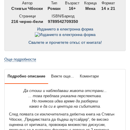
Автор
Тип
Възраст
Корица
Формат
Стивън Чбоски
Роман
16+
Мека
14 x 21
Страници
ISBN/Баркод
216 черно-бели
9789542709350
Изданието в електронна форма
Свалете и прочетете откъс от книгата!
Още подробности
Подробно описание
Вижте още...
Коментари
Да стоиш и наблюдаваш живота отстрани...
... това предлага уникална перспектива.
Но понякога идва време да разбереш
какво е да си в центъра на събитията.
След появата си изключителната дебютна книга на Стивън
Чбоски, „Предимствата да бъдеш аутсайдер“, бе високо
оценена от критиката, провокира множество дискусии,
превърна се в културен феномен с повече от 2 милиона