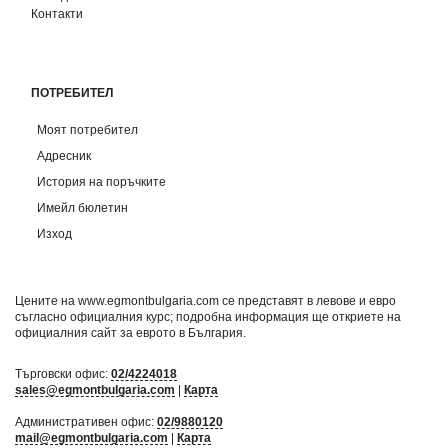
Контакти
ПОТРЕБИТЕЛ
Моят потребител
Адресник
История на поръчките
Имейл бюлетин
Изход
Цените на www.egmontbulgaria.com се представят в левове и евро
съгласно официалния курс; подробна информация ще откриете на
официалния сайт за еврото в България
.
Търговски офис:
02/4224018
sales@egmontbulgaria.com
|
Карта
Административен офис:
02/9880120
mail@egmontbulgaria.com
|
Карта