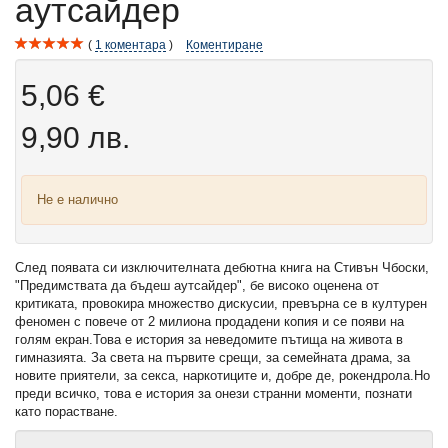
аутсайдер
1
коментара
Коментиране
5,06 €
9,90 лв.
Не е налично
След появата си изключителната дебютна книга на Стивън Чбоски,
"Предимствата да бъдеш аутсайдер", бе високо оценена от
критиката, провокира множество дискусии, превърна се в културен
феномен с повече от 2 милиона продадени копия и се появи на
голям екран.Това е история за неведомите пътища на живота в
гимназията. За света на първите срещи, за семейната драма, за
новите приятели, за секса, наркотиците и, добре де, рокендрола.Но
преди всичко, това е история за онези странни моменти, познати
като порастване.