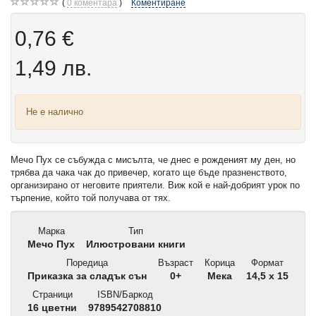
0
коментара
Коментиране
0,76 €
1,49 лв.
Не е налично
Мечо Пух се събужда с мисълта, че днес е рожденият му ден, но
трябва да чака чак до привечер, когато ще бъде празненството,
организирано от неговите приятели. Виж кой е най-добрият урок по
търпение, който той получава от тях.
Марка
Тип
Мечо Пух
Илюстровани книги
Поредица
Възраст
Корица
Формат
Приказка за сладък сън
0+
Мека
14,5 x 15
Страници
ISBN/Баркод
16 цветни
9789542708810