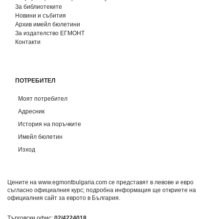
За библиотеките
Новини и събития
Архив имейл бюлетини
За издателство ЕГМОНТ
Контакти
ПОТРЕБИТЕЛ
Моят потребител
Адресник
История на поръчките
Имейл бюлетин
Изход
Цените на www.egmontbulgaria.com се представят в левове и евро
съгласно официалния курс; подробна информация ще откриете на
официалния сайт за еврото в България
.
Търговски офис:
02/4224018