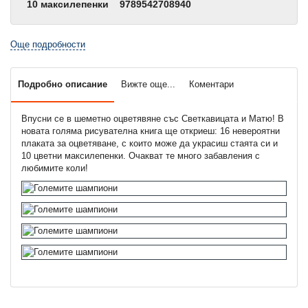
10 максилепенки
9789542708940
Още подробности
Подробно описание
Вижте още...
Коментари
Впусни се в шеметно оцветявяне със Светкавицата и Матю! В
новата голяма рисувателна книга ще откриеш: 16 невероятни
плаката за оцветяване, с които може да украсиш стаята си и
10 цветни максилепенки. Очакват те много забавления с
любимите коли!