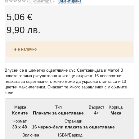
0
коментара
Коментиране
5,06 €
9,90 лв.
Не е налично
Впусни се в шеметно оцветявяне със Светкавицата и Матю! В
новата голяма рисувателна книга ще откриеш: 16 невероятни
плаката за оцветяване, с които може да украсиш стаята си и 10
цветни максилепенки. Очакват те много забавления с любимите
коли!
Марка
Тип
Възраст
Корица
Колите
Плакати за оцветяване
4+
Мека
Формат
Страници
33 x 48
16 черно-бели плаката за оцветяване
Включва
ISBN/Баркод