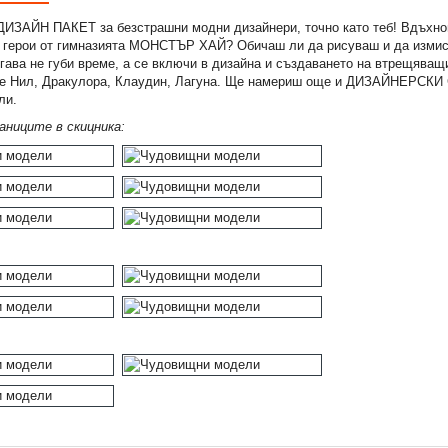
 ДИЗАЙН ПАКЕТ за безстрашни модни дизайнери, точно като теб! Вдъхно
 герои от гимназията МОНСТЪР ХАЙ? Обичаш ли да рисуваш и да из
ава не губи време, а се включи в дизайна и създаването на втрещяващи
де Нил, Дракулора, Клаудин, Лагуна. Ще намериш още и ДИЗАЙНЕРСК
ли.
ниците в скицника: