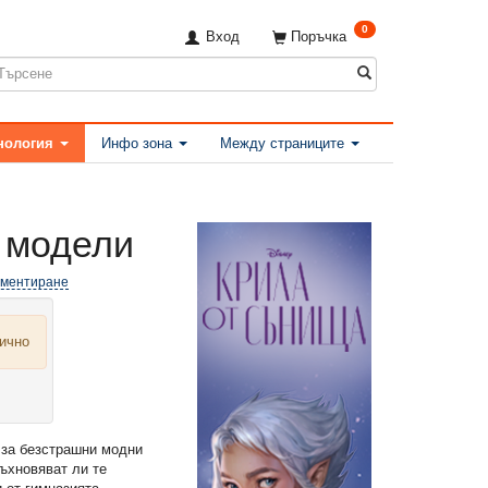
0
Вход
Поръчка
нология
Инфо зона
Между страниците
 модели
оментиране
лично
за безстрашни модни
дъхновяват ли те