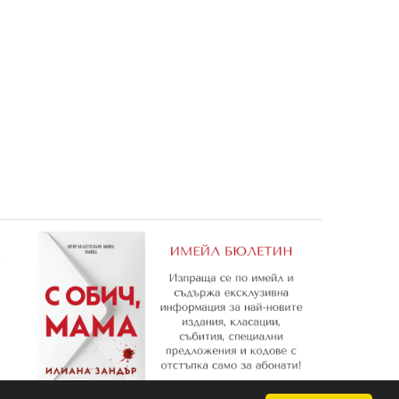
нта на
Джак Спароу 1: Надвисналата
BRAVO 26/2013
буря
3,57 €
0,87 €
6,98 лв.
1,70 лв.
е