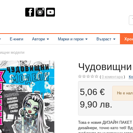
Е-книги
Автори
Марки и герои
Възраст
Хро
ищни модели
Чудовищни
0
коментара
К
5,06 €
Не е на
9,90 лв.
Това е новия ДИЗАЙН ПАКЕТ 
дизайнери, точно като теб! В