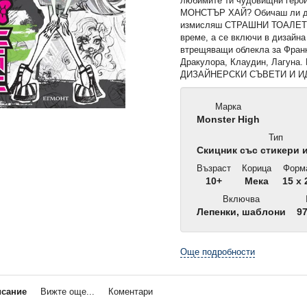
любимите ти чудовищни герои
МОНСТЪР ХАЙ? Обичаш ли да
измисляш СТРАШНИ ТОАЛЕТИ?
време, а се включи в дизайна
втрещяващи облекла за Франк
Дракулора, Клаудин, Лагуна.
ДИЗАЙНЕРСКИ СЪВЕТИ И ИДЕ
Марка
Monster High
Тип
Скицник със стикери 
Възраст
Корица
Форм
10+
Мека
15 x 
Включва
Лепенки, шаблони
97
Още подробности
исание
Вижте още...
Коментари