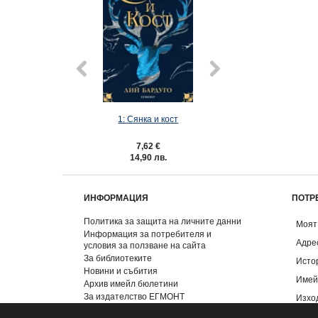
1: Сянка и кост
2: Престол и
7,62 €
7,62 €
14,90 лв.
14,90 лв
ИНФОРМАЦИЯ
ПОТР
Политика за защита на личните данни
Моят
Информация за потребителя и
Адре
условия за ползване на сайта
За библиотеките
Исто
Новини и събития
Имей
Архив имейл бюлетини
За издателство ЕГМОНТ
Изхо
Контакти