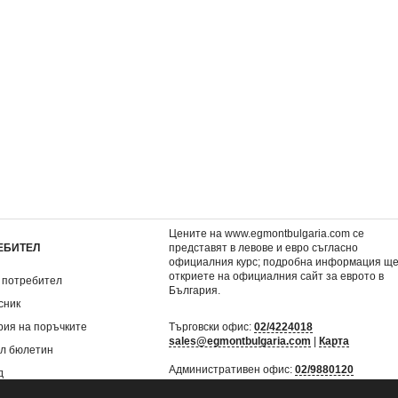
 щурм
Джак Спароу 3: Преследването
Джак Спароу 2: Песе
на пирата
сирените
3,57 €
3,57 €
.
6,98 лв.
6,98 лв.
Цените на www.egmontbulgaria.com се
ЕБИТЕЛ
представят в левове и евро съгласно
официалния курс; подробна информация щ
откриете на
официалния сайт за еврото в
 потребител
България
.
сник
рия на поръчките
Търговски офис:
02/4224018
sales@egmontbulgaria.com
|
Карта
л бюлетин
Административен офис:
02/9880120
д
mail@egmontbulgaria.com
|
Карта