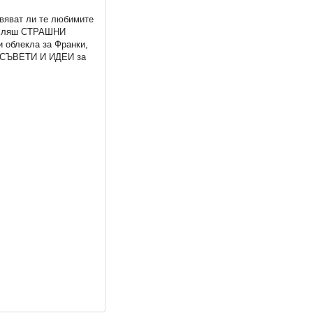
вяват ли те любимите
мисляш СТРАШНИ
 облекла за Франки,
И СЪВЕТИ И ИДЕИ за