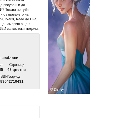
 от гимназията
 рисуваш и да
 Тогава не губи
 и създаването на
и, Гулия, Клео де Нил,
 Ще намериш още и
И за жестоки модели.
и шаблони
ат
Страници
25
48 цветни
ISBN/Баркод
89542710431