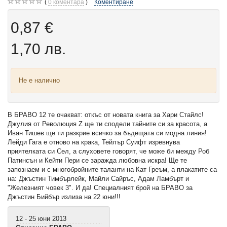
0
коментара
Коментиране
0,87 €
1,70 лв.
Не е налично
В БРАВО 12 те очакват: откъс от новата книга за Хари Стайлс!
Джулия от Революция Z ще ти сподели тайните си за красота, а
Иван Тишев ще ти разкрие всичко за бъдещата си модна линия!
Лейди Гага е отново на крака, Тейлър Суифт изревнува
приятелката си Сел, а слуховете говорят, че може би между Роб
Патинсън и Кейти Пери се заражда любовна искра! Ще те
запознаем и с многобройните таланти на Кат Греъм, а плакатите са
на: Джъстин Тимбърлейк, Майли Сайръс, Адам Ламбърт и
"Железният човек 3". И да! Специалният брой на БРАВО за
Джъстин Бийбър излиза на 22 юни!!!
12 - 25 юни 2013