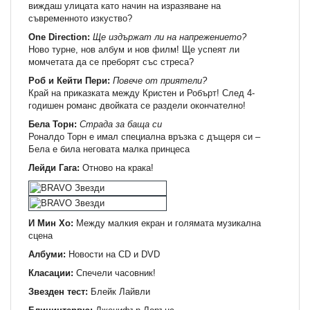
виждаш улицата като начин на изразяване на
съвременното изкуство?
One Direction:
Ще издържат ли на напрежението?
Ново турне, нов албум и нов филм! Ще успеят ли
момчетата да се преборят със стреса?
Роб и Кейти Пери:
Повече от приятели?
Край на приказката между Кристен и Робърт! След 4-
годишен романс двойката се раздели окончателно!
Бела Торн:
Страда за баща си
Роналдо Торн е имал специална връзка с дъщеря си –
Бела е била неговата малка принцеса
Лейди Гага:
Отново на крака!
И Мин Хо:
Между малкия екран и голямата музикална
сцена
Албуми:
Новости на CD и DVD
Класации:
Спечели часовник!
Звезден тест:
Блейк Лайвли