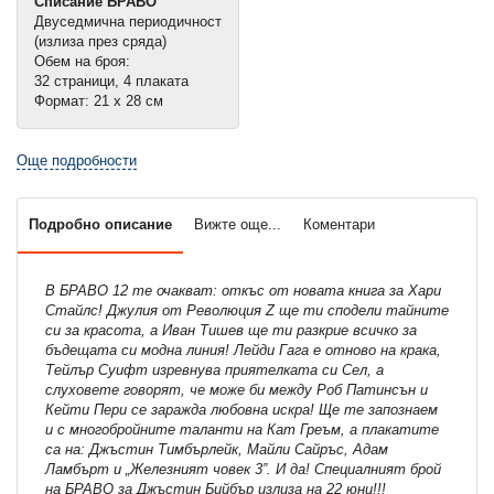
Списание БРАВО
Двуседмична периодичност
(излиза през сряда)
Обем на броя:
32 страници, 4 плаката
Формат: 21 х 28 см
Още подробности
Подробно описание
Вижте още...
Коментари
В БРАВО 12 те очакват: откъс от новата книга за Хари
Стайлс! Джулия от Революция Z ще ти сподели тайните
си за красота, а Иван Тишев ще ти разкрие всичко за
бъдещата си модна линия! Лейди Гага е отново на крака,
Тейлър Суифт изревнува приятелката си Сел, а
слуховете говорят, че може би между Роб Патинсън и
Кейти Пери се заражда любовна искра! Ще те запознаем
и с многобройните таланти на Кат Греъм, а плакатите
са на: Джъстин Тимбърлейк, Майли Сайръс, Адам
Ламбърт и „Железният човек 3”. И да! Специалният брой
на БРАВО за Джъстин Бийбър излиза на 22 юни!!!