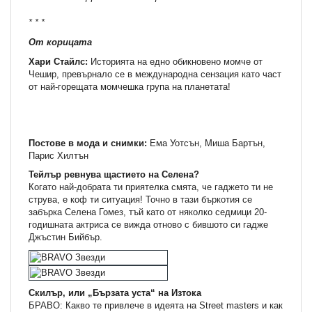
* * *
От корицата
Хари Стайлс:
Историята на едно обикновено момче от
Чешир, превърнало се в международна сензация като част
от най-горещата момчешка група на планетата!
Постове в мода и снимки:
Ема Уотсън, Миша Бартън,
Парис Хилтън
Тейлър ревнува щастието на Селена?
Когато най-добрата ти приятелка смята, че гаджето ти не
струва, е коф ти ситуация! Точно в тази бъркотия се
забърка Селена Гомез, тъй като от няколко седмици 20-
годишната актриса се вижда отново с бившото си гадже
Джъстин Бийбър.
Скилър, или „Бързата уста“ на Изтока
БРАВО: Какво те привлече в идеята на Street masters и как