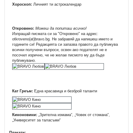
Хороскоп:
Личният ти астрокалендар
Откровено:
Можеш да попиташ всичко!
Изпращай писмата си за "Откровено" на адрес:
otkroveno(at)bravo.bg. Не забравяй да напишеш името и
годините си! Редакцията си запазва правото да публикува
всички получени въпроси, освен ако подателят не е
посочил изрично, че не желае писмото му да бъде
публикувано.
Кат Греъм:
Една красавица и безброй таланти
Киноновини:
„Зрителна измама“, „Човек от стомана“,
„Университет за таласъми“
Плакати: