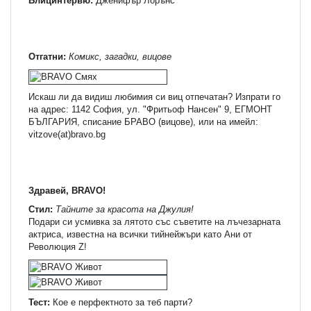
Блицинтервю:
Дженифър Лорънс
Отгатни:
Комикс, загадки, вицове
Искаш ли да видиш любимия си виц отпечатан? Изпрати го
на адрес: 1142 София, ул. "Фритьоф Нансен" 9, ЕГМОНТ
БЪЛГАРИЯ, списание БРАВО (вицове), или на имейл:
vitzove(at)bravo.bg
Здравей, BRAVO!
Стил:
Тайните за красота на Джулия!
Подари си усмивка за лятото със съветите на лъчезарната
актриса, известна на всички тийнейжъри като Ани от
Революция Z!
Тест:
Кое е перфектното за теб парти?