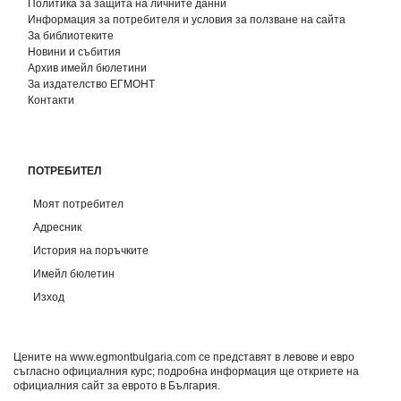
Политика за защита на личните данни
Информация за потребителя и условия за ползване на сайта
За библиотеките
Новини и събития
Архив имейл бюлетини
За издателство ЕГМОНТ
Контакти
ПОТРЕБИТЕЛ
Моят потребител
Адресник
История на поръчките
Имейл бюлетин
Изход
Цените на www.egmontbulgaria.com се представят в левове и евро
съгласно официалния курс; подробна информация ще откриете на
официалния сайт за еврото в България
.