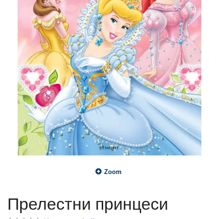
Zoom
Прелестни принцеси