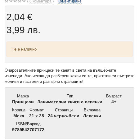
0
коментара
Коментиране
2,04 €
3,99 лв.
Не е налично
Очарователните принцеси те канят в света на вълшебните
изненади. Ако искаш да разбереш какви са те, приготви си пъстрите
моливи и пастели и разгърни страниците!
Марка
Тип
Възраст
Принцеси
Занимателни книги с лепенки
4+
Корица
Формат
Страници
Включва
Мека
21 x 28
24 черно-бели
Лепенки
ISBN/Баркод
9789542707172