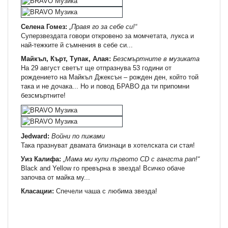
Селена Гомез:
„Правя го за себе си!“
Суперзвездата говори откровено за момчетата, лукса и
най-тежките й съмнения в себе си...
Майкъл, Кърт, Тупак, Алая:
Безсмъртните в музиката
На 29 август светът ще отпразнува 53 години от
рождението на Майкъл Джексън – рожден ден, който той
така и не дочака... Но и повод БРАВО да ти припомни
безсмъртните!
Jedward:
Войни по пижами
Така празнуват двамата близнаци в хотелската си стая!
Уиз Калифа:
„Мама ми купи първото CD с гангста рап!“
Black and Yellow го превърна в звезда! Всичко обаче
започва от майка му...
Класации:
Спечели чаша с любима звезда!