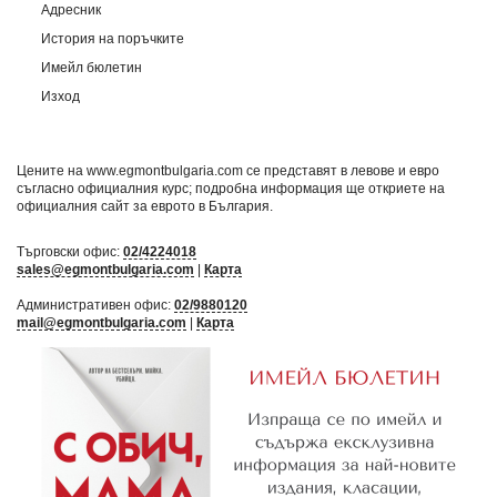
Адресник
История на поръчките
Имейл бюлетин
Изход
Цените на www.egmontbulgaria.com се представят в левове и евро
съгласно официалния курс; подробна информация ще откриете на
официалния сайт за еврото в България
.
Търговски офис:
02/4224018
sales@egmontbulgaria.com
|
Карта
Административен офис:
02/9880120
mail@egmontbulgaria.com
|
Карта