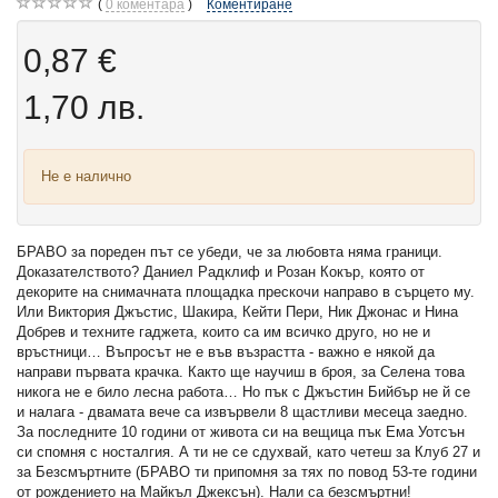
0
коментара
Коментиране
0,87 €
1,70 лв.
Не е налично
БРАВО за пореден път се убеди, че за любовта няма граници.
Доказателството? Даниел Радклиф и Розан Кокър, която от
декорите на снимачната площадка прескочи направо в сърцето му.
Или Виктория Джъстис, Шакира, Кейти Пери, Ник Джонас и Нина
Добрев и техните гаджета, които са им всичко друго, но не и
връстници… Въпросът не е във възрастта - важно е някой да
направи първата крачка. Както ще научиш в броя, за Селена това
никога не е било лесна работа… Но пък с Джъстин Бийбър не й се
и налага - двамата вече са извървели 8 щастливи месеца заедно.
За последните 10 години от живота си на вещица пък Ема Уотсън
си спомня с носталгия. А ти не се сдухвай, като четеш за Клуб 27 и
за Безсмъртните (БРАВО ти припомня за тях по повод 53-те години
от рождението на Майкъл Джексън). Нали са безсмъртни!