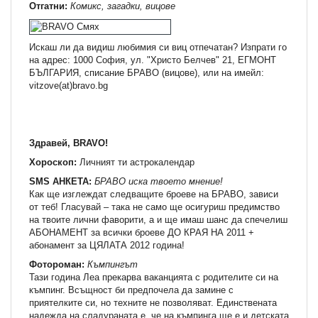
Отгатни:
Комикс, загадки, вицове
Искаш ли да видиш любимия си виц отпечатан? Изпрати го
на адрес: 1000 София, ул. "Христо Белчев" 21, ЕГМОНТ
БЪЛГАРИЯ, списание БРАВО (вицове), или на имейл:
vitzove(at)bravo.bg
Здравей, BRAVO!
Хороскоп:
Личният ти астрокалендар
SMS AНКЕТА:
БРАВО иска твоето мнение!
Как ще изглеждат следващите броеве на БРАВО, зависи
от теб! Гласувай – така не само ще осигуриш предимство
на твоите лични фаворити, а и ще имаш шанс да спечелиш
АБОНАМЕНТ за всички броеве ДО КРАЯ НА 2011 +
абонамент за ЦЯЛАТА 2012 година!
Фотороман:
Къмпингът
Тази година Леа прекарва ваканцията с родителите си на
къмпинг. Всъщност би предпочела да замине с
приятелките си, но техните не позволяват. Единствената
надежда на сладураната е, че на къмпинга ще е и детската