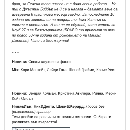
броя, за Селена това никога не е било лесна работа… Но
пък с Джъстин Бийбър не й се и налага – двамата вече са
извървели 8 щастливи месеца заедно. За последните 10
години от живота си на вещица пък Ема Уотсън си
спомня с носталгия. А ти не се сдухвай, като четеш за
Клуб 27 и за Безсмъртните (БРАВО ти припомня за тях
по повод 53-те години от рождението на Майкъл
Джексън). Нали са безсмъртни!
* * *
Новини:
Свежи слухове и факти
Mix:
Кори Монтейт, Лейди Гага, Шеней Граймс, Кание Уест
Новини:
Зендая Колман, Кристина Агилера, Рияна, Мери-
Кейт Олсън
Нина&Иън, Ник&Делта, Шаки&Жерард:
Любов без
(възрастови) граници
Тези двойки са различни от всички останали. Събира ги...
разликата във възрастта!