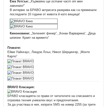
Ема Уотсън:
„Хърмаяни ще остане част от мен
завинаги!“
В интервю за БРАВО актрисата разкрива как са преминали
последните 10 години от живота й като вещица!
Киноновини:
„Зеленият фенер“, „Конан Варварина“, „Деца
шпиони: Краят на времето“
Плакати:
Ейми Уайнхаус, Линдзи Лоън, Никол Шерцингер, „Монте
Карло“
BRAVO Класация:
БРАВО класацията се прави от читателите на списанието и
отразява техния уникален вкус и предпочитания.
За да участваш в нея, изпрати SMS на номер 2255 (за трите