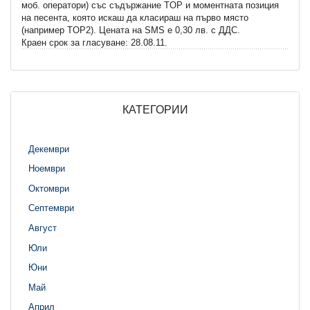
моб. оператори) със съдържание TOP и моментната позиция
на песента, която искаш да класираш на първо място
(например TOP2). Цената на SMS e 0,30 лв. с ДДС.
Краен срок за гласуване: 28.08.11.
КАТЕГОРИИ
Декември
Ноември
Октомври
Септември
Август
Юли
Юни
Май
Април