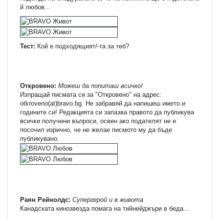
й любов...
Тест:
Кой е подходящият/-та за теб?
Откровено:
Можеш да попиташ всичко!
Изпращай писмата си за "Откровено" на адрес:
otkroveno(at)bravo.bg. Не забравяй да напишеш името и
годините си! Редакцията си запазва правото да публикува
всички получени въпроси, освен ако подателят не е
посочил изрично, че не желае писмото му да бъде
публикувано.
Раян Рейнолдс:
Супергерой и в живота
Канадската кинозвезда помага на тийнейджъри в беда...