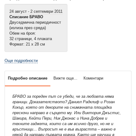
24 август - 2 септември 2011
Списание БРАВО
Двуседмична периодичност
(излиза през сряда)
Обем на броя:
32 страници, 4 плаката
Формат: 21 х 28 см
Още подробности
Подробно описание
Вижте още...
Коментари
БРАВО за пореден път се убеди, че за любовта няма
граници. Доказателството? Даниел Радклиф и Розан
Кокър, която от декорите на снимачната площадка
прескочи направо в сърцето му. Или Виктория Джъстис,
Шакира, Кейти Пери, Ник Джонас и Нина Добрев и
техните гаджета, които са им всичко друго, но не и
връстници… Въпросът не е във възрастта – важно е
някой да направи първата крачка. Както ще научиш в