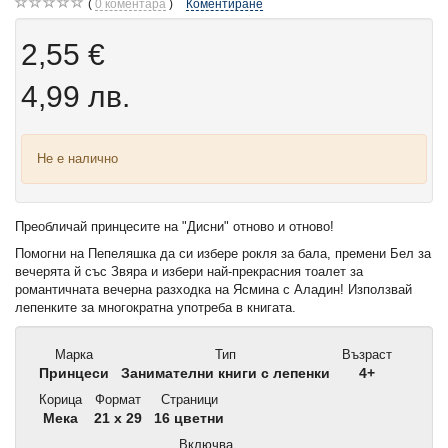
0
коментара
Коментиране
2,55 €
4,99 лв.
Не е налично
Преобличай принцесите на "Дисни" отново и отново!
Помогни на Пепеляшка да си избере рокля за бала, премени Бел за
вечерята й със Звяра и избери най-прекрасния тоалет за
романтичната вечерна разходка на Ясмина с Аладин! Използвай
лепенките за многократна употреба в книгата.
Марка
Тип
Възраст
Принцеси
Занимателни книги с лепенки
4+
Корица
Формат
Страници
Мека
21 x 29
16 цветни
Включва