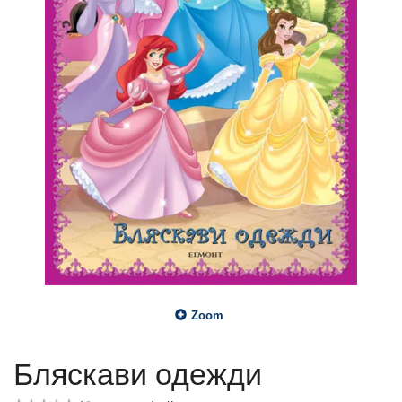
Zoom
Бляскави одежди