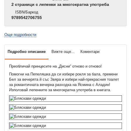
2 страници с лепенки за многократна употреба
ISBN/Баркод
9789542706755
Още подробности
Подробно описание
Вижте още...
Коментари
Преобличай принцесите на „Дисни“ отново и отново!
Помогни на Пепеляшка да си избере рокля за бала, премени
Бел за вечерята й със Звяра и избери най-прекрасния тоалет
за романтичната вечерна разходка на Ясмина с Аладин!
Използвай лепенките за многократна употреба в книгата.