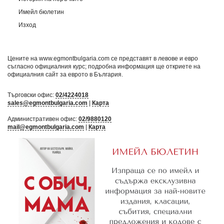
Имейл бюлетин
Изход
Цените на www.egmontbulgaria.com се представят в левове и евро
съгласно официалния курс; подробна информация ще откриете на
официалния сайт за еврото в България
.
Търговски офис:
02/4224018
sales@egmontbulgaria.com
|
Карта
Административен офис:
02/9880120
mail@egmontbulgaria.com
|
Карта