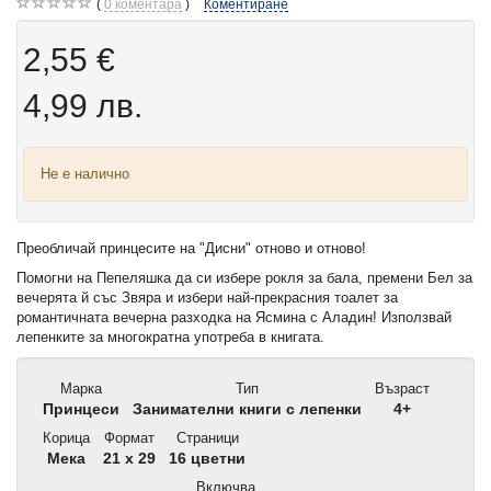
0
коментара
Коментиране
2,55 €
4,99 лв.
Не е налично
Преобличай принцесите на "Дисни" отново и отново!
Помогни на Пепеляшка да си избере рокля за бала, премени Бел за
вечерята й със Звяра и избери най-прекрасния тоалет за
романтичната вечерна разходка на Ясмина с Аладин! Използвай
лепенките за многократна употреба в книгата.
Марка
Тип
Възраст
Принцеси
Занимателни книги с лепенки
4+
Корица
Формат
Страници
Мека
21 x 29
16 цветни
Включва