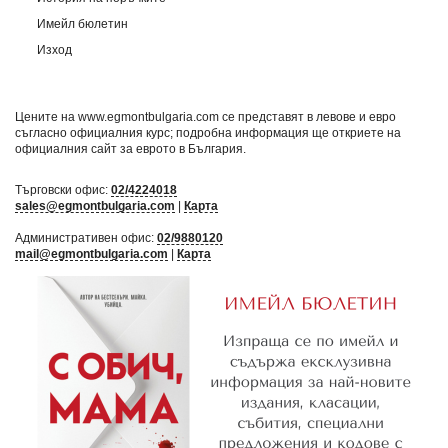
Имейл бюлетин
Изход
Цените на www.egmontbulgaria.com се представят в левове и евро
съгласно официалния курс; подробна информация ще откриете на
официалния сайт за еврото в България
.
Търговски офис:
02/4224018
sales@egmontbulgaria.com
|
Карта
Административен офис:
02/9880120
mail@egmontbulgaria.com
|
Карта