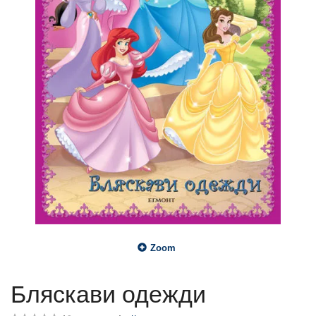
Zoom
Бляскави одежди