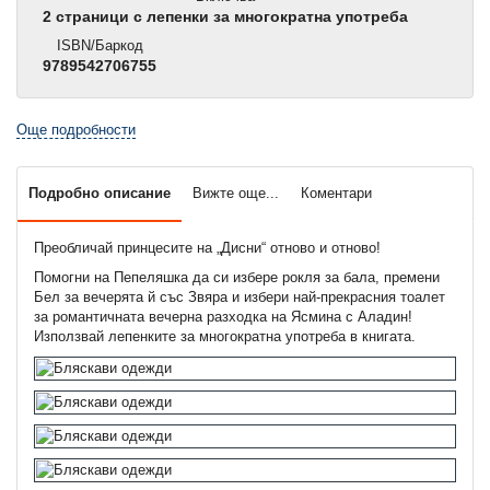
2 страници с лепенки за многократна употреба
ISBN/Баркод
9789542706755
Още подробности
Подробно описание
Вижте още...
Коментари
Преобличай принцесите на „Дисни“ отново и отново!
Помогни на Пепеляшка да си избере рокля за бала, премени
Бел за вечерята й със Звяра и избери най-прекрасния тоалет
за романтичната вечерна разходка на Ясмина с Аладин!
Използвай лепенките за многократна употреба в книгата.