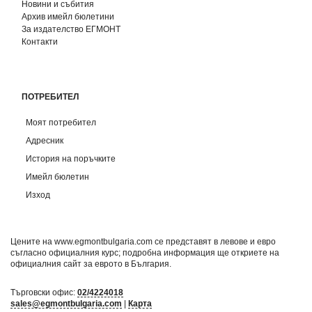
Новини и събития
Архив имейл бюлетини
За издателство ЕГМОНТ
Контакти
ПОТРЕБИТЕЛ
Моят потребител
Адресник
История на поръчките
Имейл бюлетин
Изход
Цените на www.egmontbulgaria.com се представят в левове и евро
съгласно официалния курс; подробна информация ще откриете на
официалния сайт за еврото в България
.
Търговски офис:
02/4224018
sales@egmontbulgaria.com
|
Карта