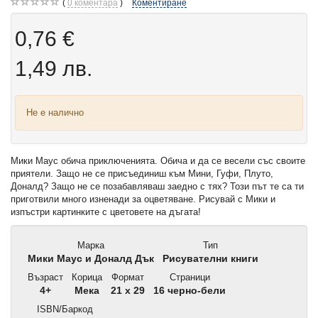
0
коментара
Коментиране
0,76 €
1,49 лв.
Не е налично
Мики Маус обича приключенията. Обича и да се весели със своите
приятели. Защо не се присъединиш към Мини, Гуфи, Плуто,
Доналд? Защо не се позабавляваш заедно с тях? Този път те са ти
приготвили много изненади за оцветяване. Рисувай с Мики и
изпъстри картинките с цветовете на дъгата!
Марка
Тип
Мики Маус и Доналд Дък
Рисувателни книги
Възраст
Корица
Формат
Страници
4+
Мека
21 x 29
16 черно-бели
ISBN/Баркод