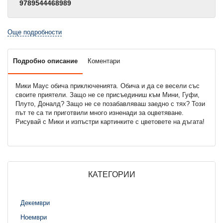
9789544468989
Още подробности
Подробно описание
Коментари
Мики Маус обича приключенията. Обича и да се весели със
своите приятели. Защо не се присъединиш към Мини, Гуфи,
Плуто, Доналд? Защо не се позабавляваш заедно с тях? Този
път те са ти приготвили много изненади за оцветяване.
Рисувай с Мики и изпъстри картинките с цветовете на дъгата!
КАТЕГОРИИ
Декември
Ноември