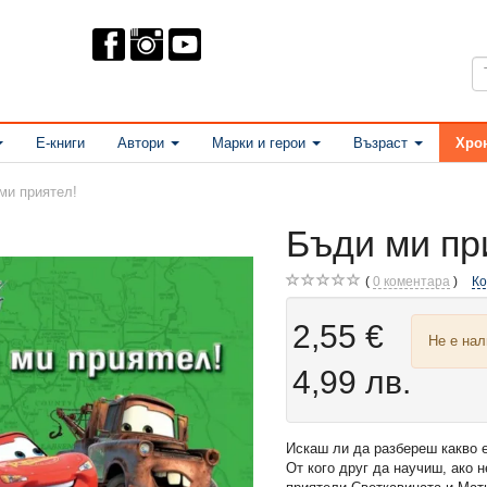
Е-книги
Автори
Марки и герои
Възраст
Хро
ми приятел!
Бъди ми пр
0
коментара
К
2,55 €
Не е на
4,99 лв.
Искаш ли да разбереш какво 
От кого друг да научиш, ако н