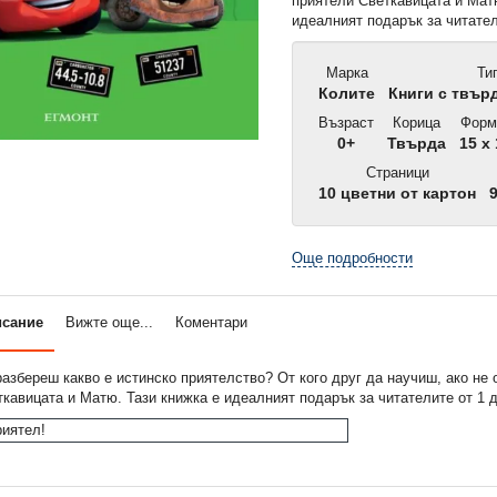
приятели Светкавицата и Мат
идеалният подарък за читател
Марка
Ти
Колите
Книги с твър
Възраст
Корица
Форм
0+
Твърда
15 x 
Страници
10 цветни от картон
9
Още подробности
исание
Вижте още...
Коментари
азбереш какво е истинско приятелство? От кого друг да научиш, ако не 
кавицата и Матю. Тази книжка е идеалният подарък за читателите от 1 д