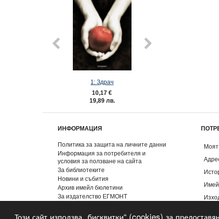
1: Здрач
2: Новолун
10,17 €
10,17 €
19,89 лв.
19,89 лв
ИНФОРМАЦИЯ
ПОТР
Политика за защита на личните данни
Моят
Информация за потребителя и
Адре
условия за ползване на сайта
За библиотеките
Исто
Новини и събития
Имей
Архив имейл бюлетини
За издателство ЕГМОНТ
Изхо
Контакти
Този сайт използва „бисквитки“ (cookies) за предоставя