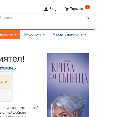
0
Вход
Поръчка
нология
Инфо зона
Между страниците
иятел!
оментиране
лично
е истинско приятелство?
е от най-добрите