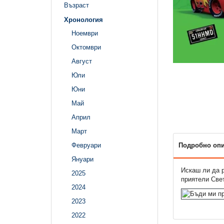
Възраст
Хронология
Ноември
Октомври
Август
Юли
Юни
Май
Април
Март
Подробно оп
Февруари
Януари
Искаш ли да р
2025
приятели Свет
2024
2023
2022