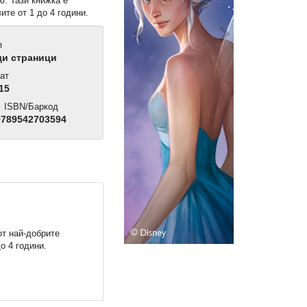
ю. Тази книжка е
ите от 1 до 4 години.
п
ди страници
ат
15
ISBN/Баркод
789542703594
от най-добрите
о 4 години.