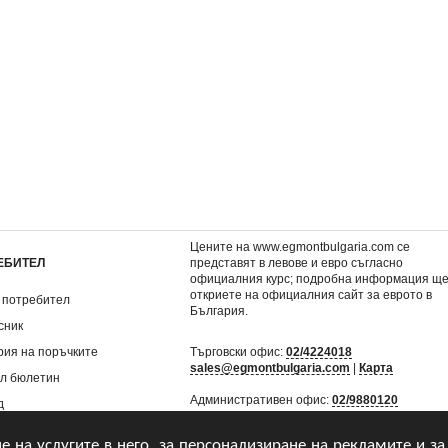
ие
3: Затъмнение
4: Зазоряване
11,20 €
12,73 €
.
21,90 лв.
24,90 лв.
Цените на www.egmontbulgaria.com се
ЕБИТЕЛ
представят в левове и евро съгласно
официалния курс; подробна информация щ
откриете на
официалния сайт за еврото в
 потребител
България
.
сник
рия на поръчките
Търговски офис:
02/4224018
sales@egmontbulgaria.com
|
Карта
л бюлетин
Административен офис:
02/9880120
д
mail@egmontbulgaria.com
|
Карта
не на услугите в него, за персонализиране на рекламите и за