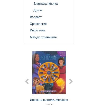
Златната ябълка
Други
Възраст
Хронология
Инфо зона
Между страниците
Игривите пастели: Желание
Историята в комик
7,11 €
4,60 €