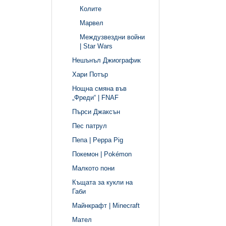
Колите
Марвел
Междузвездни войни
| Star Wars
Нешънъл Джиографик
Хари Потър
Нощна смяна във
„Фреди“ | FNAF
Пърси Джаксън
Пес патрул
Пепа | Peppa Pig
Покемон | Pokémon
Малкото пони
Къщата за кукли на
Габи
Майнкрафт | Minecraft
Мател