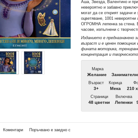
Аша, Звезда, Валентино и при
невероятно и забавно приклю
могат да се открият задачи и 
оцветяване, 1001 невероятни
ОГРОМНА лепенка за стена. В
часове, изпълнени с творчест
Изданието е предназначено з
възраст и е ценен помощник 
фината моторика, трениран
концентрация и творческото
Марка
Желание
Занимателни
Възраст
Корица
Фо
3+
Мека
210 x
Страници
Включва
48 цветни
Лепенки
Коментари
Поръчвано е заедно с