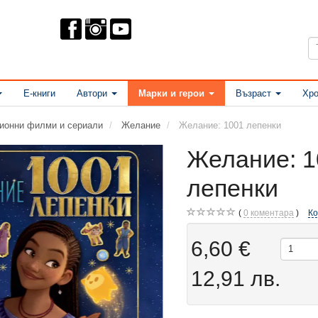
Е-книги
Автори
Марки и герои
Възраст
Хро
ционни филми и сериали
Желание
Желание: 1001 лепенки
Желание: 1
лепенки
0
коментара
К
6,60 €
12,91 лв.