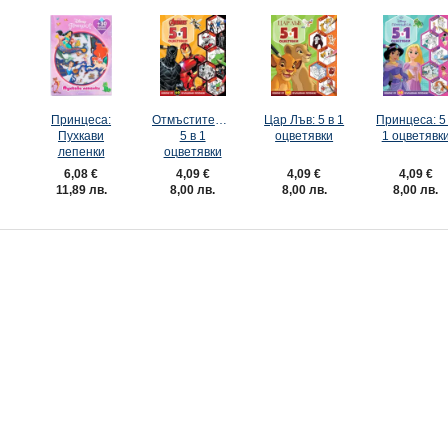
Принцеса:
Отмъстителите:
Цар Лъв: 5 в 1
Принцеса: 5
Пухкави
5 в 1
оцветявки
1 оцветявк
лепенки
оцветявки
4,09 €
4,09 €
6,08 €
4,09 €
8,00 лв.
8,00 лв.
11,89 лв.
8,00 лв.