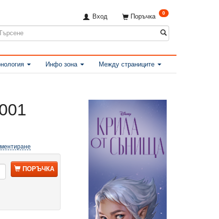
0
Вход
Поръчка
нология
Инфо зона
Между страниците
001
оментиране
ПОРЪЧКА