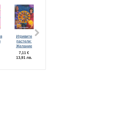
 в
Игривите
Игривите
Игривите
Спайди:
и
пастели:
пастели: Цар
пастели:
Пухкави
Желание
Лъв, кн. 2
Отмъстителите
лепенки
7,11 €
7,11 €
7,11 €
7,11 €
13,91 лв.
13,91 лв.
13,91 лв.
13,91 лв.