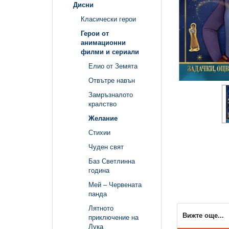
Дисни
Класически герои
Герои от
анимационни
филми и сериали
Елио от Земята
Отвътре навън
Замръзналото
кралство
Желание
Стихии
Чуден свят
Баз Светлинна
година
Мей – Червената
панда
Лятното
Вижте още...
приключение на
Лука