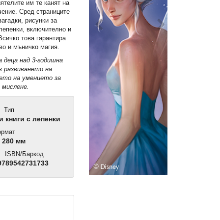
ятелите им те канят на
чение. Сред страниците
загадки, рисунки за
 лепенки, включително и
сичко това гарантира
во и мъничко магия.
а деца над 3-годишна
в развиването на
ето на умението за
 мислене.
Тип
 книги с лепенки
рмат
 280 мм
ISBN/Баркод
9789542731733