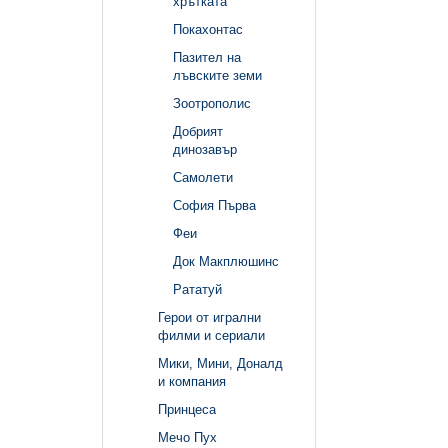
хрътката
Покахонтас
Пазител на
лъвските земи
Зоотрополис
Добрият
динозавър
Самолети
София Първа
Феи
Док Макплюшинс
Рататуй
Герои от игрални
филми и сериали
Мики, Мини, Доналд
и компания
Принцеса
Мечо Пух