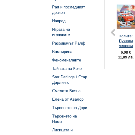
Рая и последният
дракон
Напред
Играта на
играчките
Колите:
Пухкави
Разбивачът Ралф
лепенки
Вампирина
6,08 €
11,89 лв.
Феноменалните
Тайната на Коко
Star Darlings / Стар
Дарлингс
Смелата Ваяна
Елена от Авалор
Търсенето на Дори
Търсенето на
Немо
Лисицата и