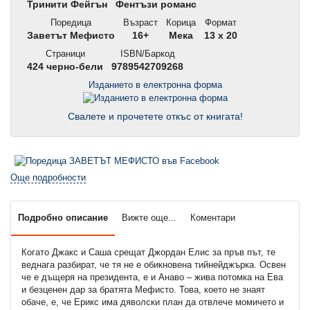
Тринити Фейгън
Фентъзи романс
Поредица
Възраст
Корица
Формат
Заветът Мефисто
16+
Мека
13 x 20
Страници
ISBN/Баркод
424 черно-бели
9789542709268
Изданието в електронна форма
Свалете и прочетете откъс от книгата!
Още подробности
Подробно описание
Вижте още...
Коментари
Когато Джакс и Саша срещат Джордан Елис за пръв път, те
веднага разбират, че тя не е обикновена тийнейджърка. Освен
че е дъщеря на президента, е и Анаво – жива потомка на Ева
и безценен дар за братята Мефисто. Това, което не знаят
обаче, е, че Ерикс има дяволски план да отвлече момичето и