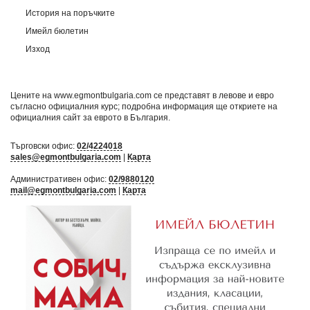
История на поръчките
Имейл бюлетин
Изход
Цените на www.egmontbulgaria.com се представят в левове и евро
съгласно официалния курс; подробна информация ще откриете на
официалния сайт за еврото в България
.
Търговски офис:
02/4224018
sales@egmontbulgaria.com
|
Карта
Административен офис:
02/9880120
mail@egmontbulgaria.com
|
Карта