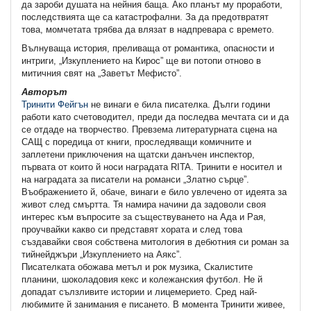
да зароби душата на нейния баща. Ако планът му проработи,
последствията ще са катастрофални. За да предотвратят
това, момчетата трябва да влязат в надпревара с времето.
Вълнуваща история, преливаща от романтика, опасности и
интриги, „Изкуплението на Кирос” ще ви потопи отново в
митичния свят на „Заветът Мефисто”.
Авторът
Тринити Фейгън
не винаги е била писателка. Дълги години
работи като счетоводител, преди да последва мечтата си и да
се отдаде на творчество. Превзема литературната сцена на
САЩ с поредица от книги, проследяващи комичните и
заплетени приключения на щатски данъчен инспектор,
първата от които й носи наградата RITA. Тринити е носител и
на наградата за писатели на романси „Златно сърце”.
Въображението й, обаче, винаги е било увлечено от идеята за
живот след смъртта. Тя намира начини да задоволи своя
интерес към въпросите за съществуването на Ада и Рая,
проучвайки какво си представят хората и след това
създавайки своя собствена митология в дебютния си роман за
тийнейджъри „Изкуплението на Аякс”.
Писателката обожава метъл и рок музика, Скалистите
планини, шоколадовия кекс и колежанския футбол. Не й
допадат сълзливите истории и лицемерието. Сред най-
любимите й занимания е писането. В момента Тринити живее,