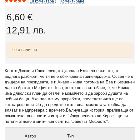
18
коментара
Коментиране
6,60 €
12,91 лв.
Не е налично
Когато Джакс и Саша срещат Джордан Елис за пръв път, те
веднага разбират, че тя не е обикновена тийнейджърка. Освен че е
дъщеря на президента, е и Анаво - жива потомка на Ева и безценен
дар за братята Мефисто. Това, което не знаят обаче, е, че Ерикс
има дяволски план да отвлече момичето и да зароби душата на
нейния баща. Ако планът му проработи, последствията ще са
катастрофални. За да предотвратят това, момчетата трябва да
влязат в надпревара с времето.Вълнуваща история, преливаща от
романтика, опасности и интриги, "Изкуплението на Кирос" ще ви
потопи отново в митичния свят на "Заветът Мефисто".
Автор
Тип