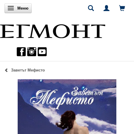
Включи навигацията
Меню
Заветът Мефисто