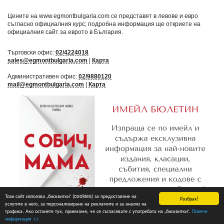
Цените на www.egmontbulgaria.com се представят в левове и евро
съгласно официалния курс; подробна информация ще откриете на
официалния сайт за еврото в България
.
Търговски офис:
02/4224018
sales@egmontbulgaria.com
|
Карта
Административен офис:
02/9880120
mail@egmontbulgaria.com
|
Карта
Този сайт използва „бисквитки“ (cookies) за предоставяне на
Разбрах!
услугите в него, за персонализиране на рекламите и за анализ на
трафика. Ако останете тук, приемаме, че се съгласявате с употребата на „бисквитки“.
Повече
Абониране
информация >>