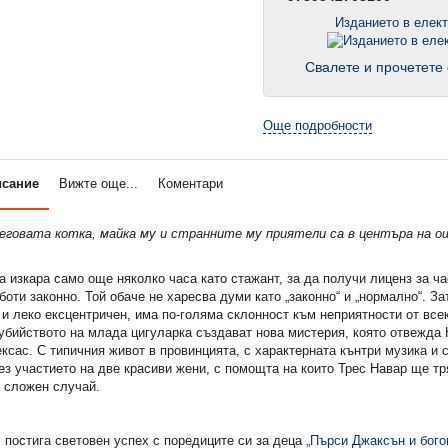
Изданието в елек
Свалете и прочетете 
Още подробности
исание
Вижте още...
Коментари
неговата котка, майка му и странните му приятели са в центъра на о
а изкара само още няколко часа като стажант, за да получи лиценз за ча
боти законно. Той обаче не харесва думи като „законно“ и „нормално“. За
и леко ексцентричен, има по-голяма склонност към неприятности от все
убийството на млада цигуларка създават нова мистерия, която отвежда 
ксас. С типичния живот в провинцията, с характерната кънтри музика и 
ез участието на две красиви жени, с помощта на които Трес Навар ще тр
а сложен случай.
н
постига световен успех с поредиците си за деца
„Пърси Джаксън и бого