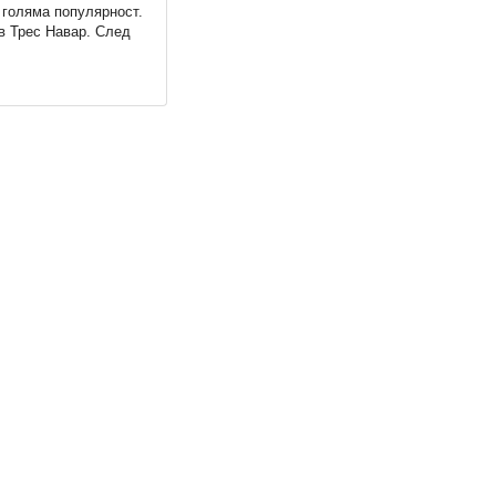
 голяма популярност.
ив Трес Навар. След