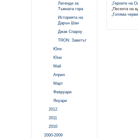
Легенди за
„Героите на О
Тъмната гора
„Песента на в
„Голяма черве
Историята на
Дарън Шан
Джак Спароу
TRON: Заветът
Юли
Юни
Май
Април
Март
Февруари
Януари
2012
2011
2010
2000-2009