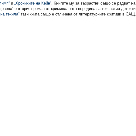
лимп“
и
„Хрониките на Кейн“
. Книгите му за възрастни също се радват на
довеца“ е вторият роман от криминалната поредица за тексаския детект
на текила“
тази книга също е отличена от литературните критици в САЩ.