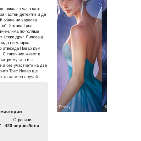
ще няколко часа като
за частен детектив и да
ой обаче не харесва
но". Затова Трес,
ичен, има по-голяма
т всеки друг. Липсващ
млада цигуларка
то отвежда Навар към
. С типичния живот в
кънтри музика и с
 и без участието на две
които Трес Навар ще
оста сложен случай.
 мистерии
т
Страници
7
420 черно-бели