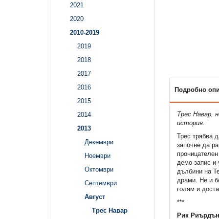
2021
2020
2010-2019
2019
2018
2017
2016
Подробно оп
2015
Трес Навар, 
2014
история.
2013
Трес трябва д
Декември
започне да ра
проницателен 
Ноември
демо запис и 
Октомври
дълбини на Те
драми. Не и б
Септември
голям и дост
Август
***
Трес Навар
Рик Риърдъ