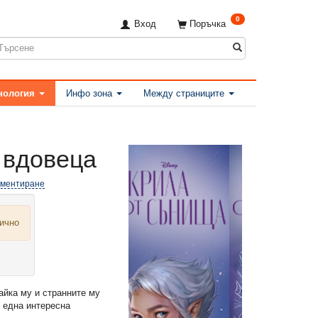
0
Вход
Поръчка
нология
Инфо зона
Между страниците
 вдовеца
оментиране
лично
майка му и странните му
е една интересна