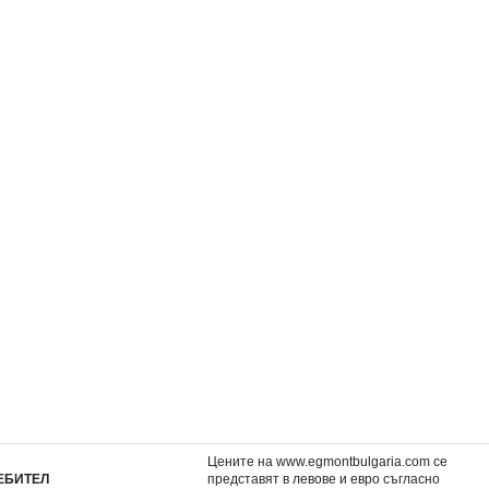
Цените на www.egmontbulgaria.com се
ЕБИТЕЛ
представят в левове и евро съгласно