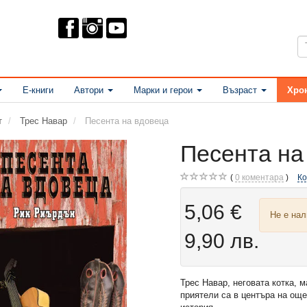
Е-книги
Автори
Марки и герои
Възраст
Хро
т
Трес Навар
Песента на вдовеца
Песента на
0
коментара
К
5,06 €
Не е на
9,90 лв.
Трес Навар, неговата котка, 
приятели са в центъра на ощ