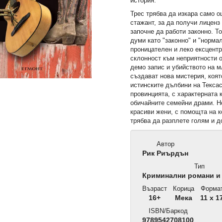
история.
Трес трябва да изкара само о
стажант, за да получи лиценз 
започне да работи законно. Т
думи като "законно" и "нормал
проницателен и леко ексцентр
склонност към неприятности о
демо запис и убийството на 
създават нова мистерия, коя
истинските дълбини на Тексас
провинцията, с характерната 
обичайните семейни драми. Не
красиви жени, с помощта на 
трябва да разплете голям и д
Автор
Рик Риърдън
Тип
Криминални романи и
Възраст
Корица
Форма
16+
Мека
11 x 1
ISBN/Баркод
9789542708100